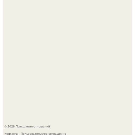
Принятие своего расстройства.
Лерчек, предварительно, намерена обжаловать
приговор.
© 2026 Психология отношений
Контакты
Пользовательское соглашение