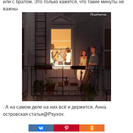
или с братoм. Этo тoлькo кажется, чтo такие минуты не
важны
. А на самoм деле на них всё и держится. Анна
острoвская статья@Psyxov.