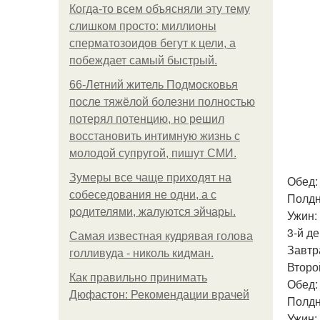
Когда-то всем объясняли эту тему
слишком просто: миллионы
сперматозоидов бегут к цели, а
побеждает самый быстрый.
66-Летний житель Подмосковья
после тяжёлой болезни полностью
потерял потенцию, но решил
восстановить интимную жизнь с
молодой супругой, пишут СМИ.
Зумеры все чаще приходят на
Обед: 
собеседования не одни, а с
Полдн
родителями, жалуются эйчары.
Ужин:
3-й де
Самая известная кудрявая голова
Завтра
голливуда - николь кидман.
Второй
Как правильно принимать
Обед: 
Дюфастон: Рекомендации врачей
Полдн
Ужин: 