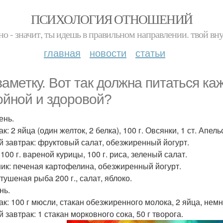
ПСИХОЛОГИЯ ОТНОШЕНИЙ
но - значит, ты идешь в правильном направлении. твой вн
главная
новости
статьи
заметку. Вот так должна питаться к
ойной и здоровой?
день.
к: 2 яйца (один желток, 2 белка), 100 г. Овсянки, 1 ст. Апел
й завтрак: фруктовый салат, обезжиренный йогурт.
100 г. вареной курицы, 100 г. риса, зеленый салат.
ик: печеная картофелина, обезжиренный йогурт.
тушеная рыба 200 г., салат, яблоко.
нь.
ак: 100 г мюсли, стакан обезжиренного молока, 2 яйца, немн
 завтрак: 1 стакан морковного сока, 50 г творога.