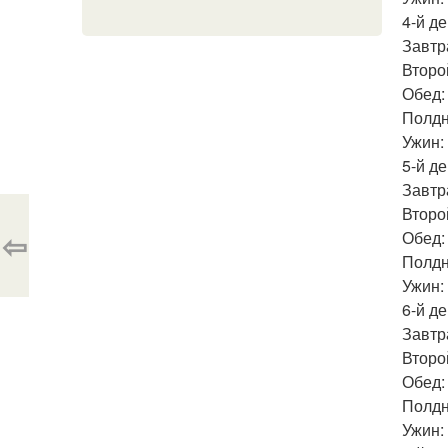
4-й де
Завтра
Второй
Обед: 
Полдн
Ужин: 
5-й де
Завтра
Второй
⇦
Обед: 
Полдни
Ужин: 
6-й де
Завтра
Второй
Обед: 
Полдн
Ужин: