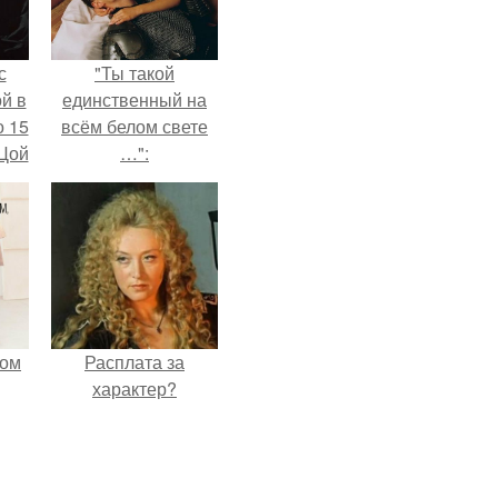
с
"Ты такой
й в
единственный на
о 15
всём белом свете
 Цой
…":
й".
мом
Расплата за
характер?