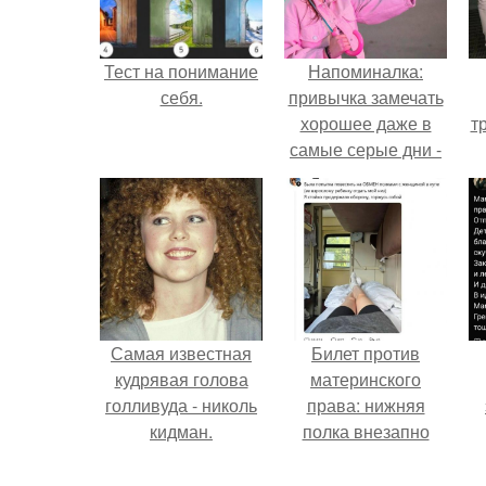
Тест на понимание
Напоминалка:
себя.
привычка замечать
хорошее даже в
т
самые серые дни -
это не очередная
сказка из книг по
саморазвитию.
Самая известная
Билет против
кудрявая голова
материнского
голливуда - николь
права: нижняя
кидман.
полка внезапно
нашла законного
к
владельца.
м