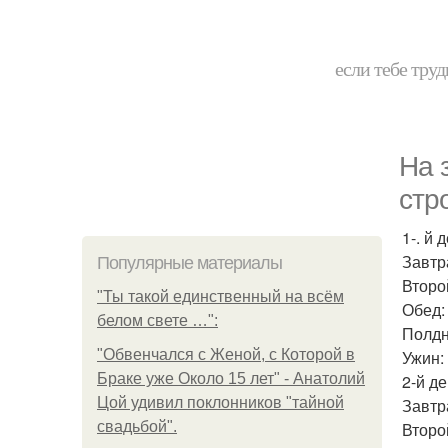
если тебе труд
На 
стр
1-. й 
Завтра
Популярные материалы
Второ
"Ты такой единственный на всём
Обед: 
белом свете …":
Полдн
"Обвенчался с Женой, с Которой в
Ужин: 
Браке уже Около 15 лет" - Анатолий
2-й де
Цой удивил поклонников "тайной
Завтр
свадьбой".
Второй