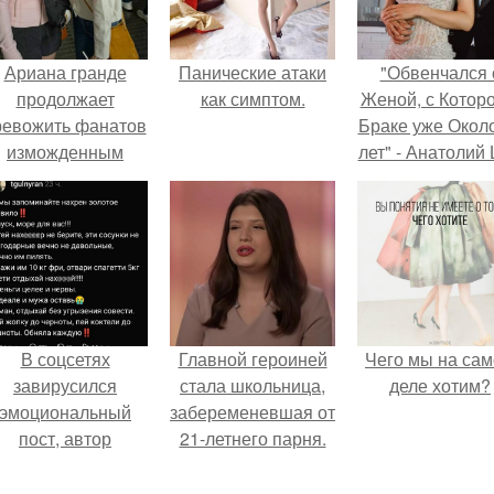
Ариана гранде
Панические атаки
"Обвенчался 
продолжает
как симптом.
Женой, с Которо
ревожить фанатов
Браке уже Окол
изможденным
лет" - Анатолий
Видом.
удивил
поклонников
"тайной свадьбо
В соцсетях
Главной героиней
Чего мы на са
завирусился
стала школьница,
деле хотим?
эмоциональный
забеременевшая от
пост, автор
21-летнего парня.
оторого призвала
атерей отдыхать