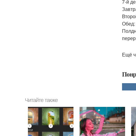
7-й де
Завтра
Второй
Обед: 
Полдн
перер
Ещё ч
Понр
Читайте также