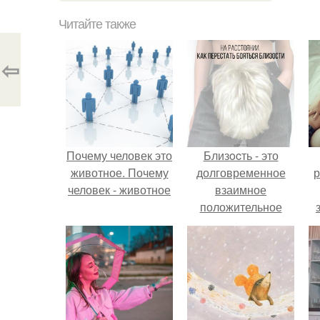
Читайте также
⇦
Почему человек это
Близocть - это
животное. Почему
долговременное
р
человек - животное
взаимное
положительное
эмоциональное
вовлечение,
взаимодействие.