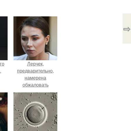
⇨
го
Лерчек,
.
предварительно,
намерена
обжаловать
приговор.