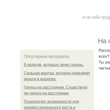
если тебе труд
На 
Рассе
всех?
Популярные материалы
Ты зл
9 недугов, которые лечит герань.
часть
Сильная мантра, которая привлечет
деньги в кошелек.
Гипноз на расстоянии. Существует
ли гипноз на расстоянии
Психология: возможности для
профессионального роста и