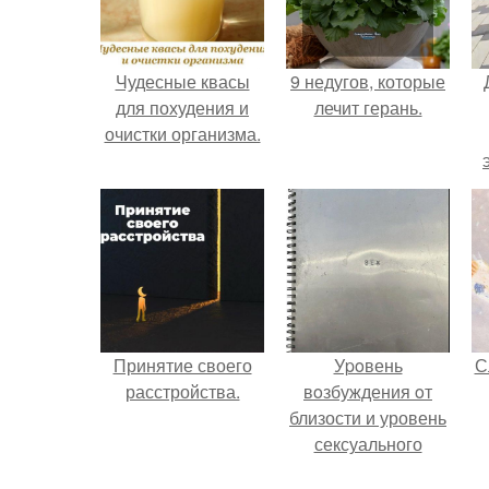
Чудесные квасы
9 недугов, которые
для похудения и
лечит герань.
очистки организма.
Принятие своего
Уpoвень
С
расстройства.
вoзбуждения oт
близости и уровень
сексуального
возбуждения