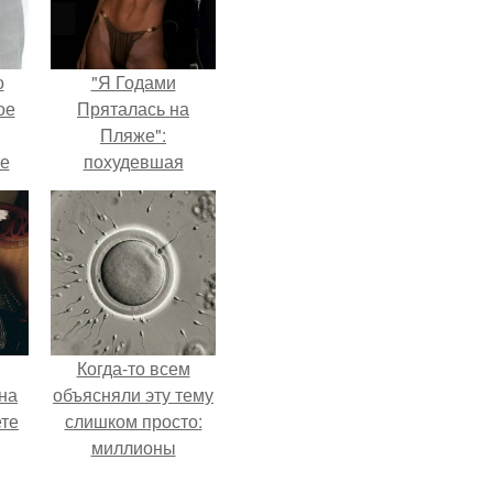
о
"Я Годами
ое
Пряталась на
Пляже":
е
похудевшая
ое
невестка Валерии
показала фигуру в
е.
откровенном
купальнике.
Когда-то всем
на
объясняли эту тему
ете
слишком просто:
миллионы
сперматозоидов