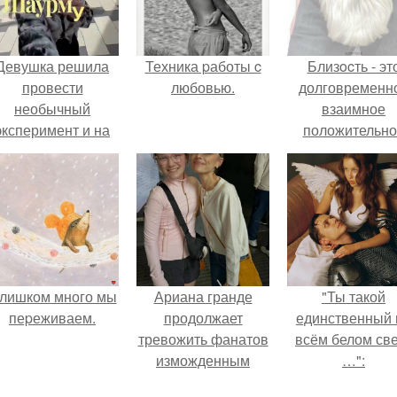
Девушка решила
Техника pаботы c
Близocть - эт
провести
любовью.
долговременн
необычный
взаимное
эксперимент и на
положительно
протяжении 30
эмоциональн
дней питалась
вовлечение,
одной шаурмой.
взаимодействи
лишком много мы
Ариана гранде
"Ты такой
пеpеживаем.
продолжает
единственный 
тревожить фанатов
всём белом св
изможденным
…":
Видом.