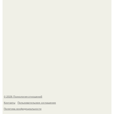
Чего мы на самом деле хотим?
"3 Мечты юности и громкий финал": как Арнольд
шварценеггер женился на племяннице Кеннеди.
© 2026 Психология отношений
Контакты
Пользовательское соглашение
Политика конфидециальности