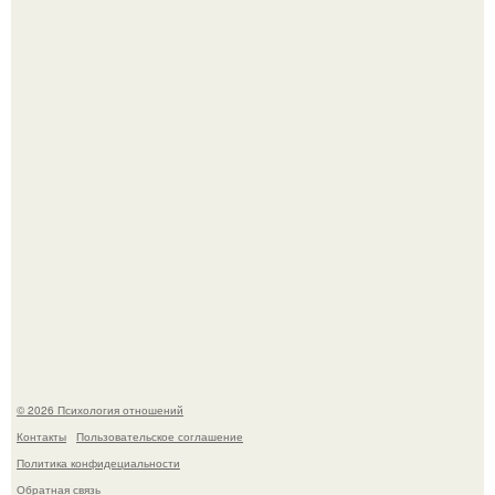
Bpeмена прошли реального физического голода давно.
Расплата за характер?
© 2026 Психология отношений
Контакты
Пользовательское соглашение
Политика конфидециальности
Обратная связь