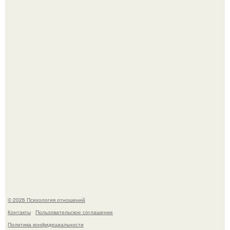
Нефтяной кризис 1973 года и трагическая судьба короля
Фейсала.
Билет против материнского права: нижняя полка
внезапно нашла законного владельца.
© 2026 Психология отношений
Контакты
Пользовательское соглашение
Политика конфидециальности