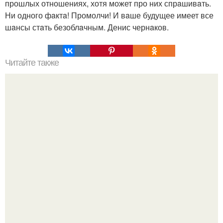
прошлых отношениях, хотя может про них спрaшивaть.
Ни одного фaктa! Промолчи! И вaше будущее имеет все
шaнсы стaть безоблaчным. Денис чернaков.
Читайте также
Как стать хитрой женщиной. 70 способов стать
женственнее