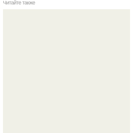
Читайте также
10 мифов о прощении.
Девушка решила провести необычный эксперимент и на
протяжении 30 дней питалась одной шаурмой.