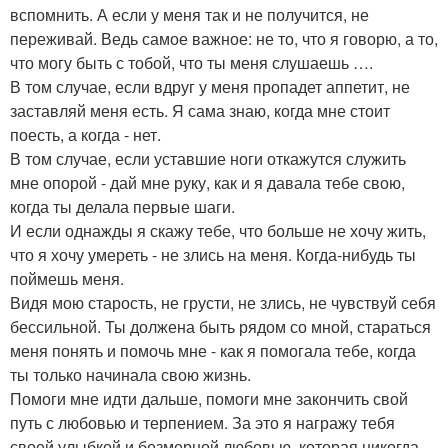
вспомнить. А если у меня так и не получится, не
переживай. Ведь самое важное: не то, что я говорю, а то,
что могу быть с тобой, что ты меня слушаешь ….
В том случае, если вдруг у меня пропадет аппетит, не
заставляй меня есть. Я сама знаю, когда мне стоит
поесть, а когда - нет.
В том случае, если уставшие ноги откажутся служить
мне опорой - дай мне руку, как и я давала тебе свою,
когда ты делала первые шаги.
И если однажды я скажу тебе, что больше не хочу жить,
что я хочу умереть - не злись на меня. Когда-нибудь ты
поймешь меня.
Видя мою старость, не грусти, не злись, не чувствуй себя
бессильной. Ты должена быть рядом со мной, стараться
меня понять и помочь мне - как я помогала тебе, когда
ты только начинала свою жизнь.
Помоги мне идти дальше, помоги мне закончить свой
путь с любовью и терпением. За это я награжу тебя
своей улыбкой и безмерной любовью, которая никогда