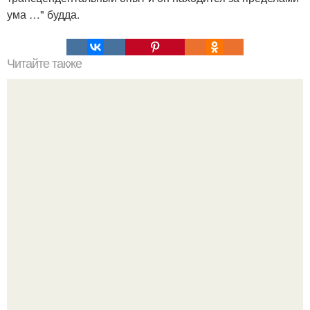
ума …" будда.
Читайте также
5 поз, которые запускают омолаживающие процессы в
организме, заставляют его обновляться и
восстанавливаться.