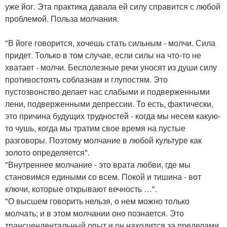
уже йог. Эта практика давала ей силу справится с любой
проблемой. Польза молчания.
"В йоге говорится, хочешь стать сильным - молчи. Сила
придет. Только в том случае, если силы на что-то не
хватает - молчи. Бесполезные речи уносят из души силу
противостоять соблазнам и глупостям. Это
пустозвонство делает нас слабыми и подверженными
лени, подверженными депрессии. То есть, фактически,
это причина будущих трудностей - когда мы несем какую-
то чушь, когда мы тратим свое время на пустые
разговоры. Поэтому молчание в любой культуре как
золото определяется".
"Внутреннее молчание - это врата любви, где мы
становимся едиными со всем. Покой и тишина - вот
ключи, которые открывают вечность …".
"О высшем говорить нельзя, о нем можно только
молчать; и в этом молчании оно познается. Это
трансцендентальный опыт и он находится за пределами