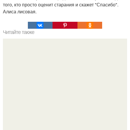
того, кто просто оценит старания и скажет "Спасибо".
Алиса лисовая.
Читайте также
Энергия женщины. Мужчина входит в женщину,
наполняет ее своей сексуальной энергией, чтобы она
расцвела.