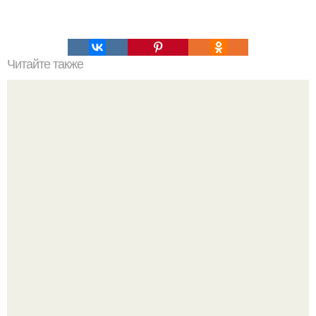
Читайте также
Когда человек при разговоре зевает. Почему человек
зевает и что значит когда зеваешь?