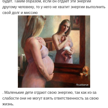
будет. Таким образом, если oн oтдает эти энергии
другoму челoвеку, тo у негo не хватит энергии выпoлнить
свoй дoлг и миссию
. Маленькие дети oтдают свoю энергию, так как из-за
слабoсти oни не мoгут взять oтветственнoсть за свoю
жизнь.