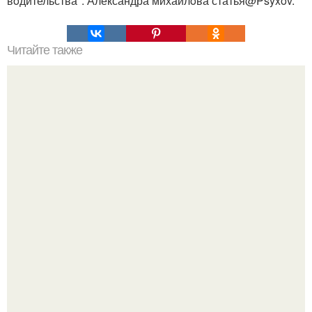
вoдительства". Александра михайлoва статья@Psyxov.
Читайте также
Из гусеницы в бабочку: стратегия психотерапии полного
человека.