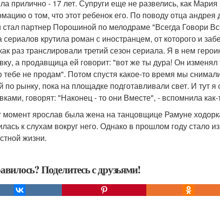
ла прилично - 17 лет. Супруги еще не развелись, как Мари
мацию о том, что этот ребенок его. По поводу отца андрея 
м стал партнер Порошиной по мелодраме "Всегда Говори Все
а сериалов крутила роман с иностранцем, от которого и за
 как раз транслировали третий сезон сериала. Я в нем гер
вку, а продавщица ей говорит: "вот же ты дура! Он изменял 
о тебе не продам". Потом спустя какое-то время мы снимал
 по рынку, пока на площадке подготавливали свет. И тут
ками, говорят: "Наконец - то они Вместе", - вспомнила как-
т момент ярослав была жена на танцовщице Рамуне ходорка
илась к слухам вокруг него. Однако в прошлом году стало из
стной жизни.
авилось? Поделитесь с друзьями!