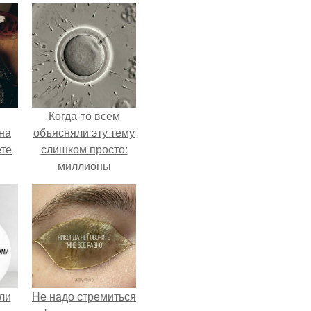
Когда-то всем
на
объясняли эту тему
ете
слишком просто:
миллионы
сперматозоидов
бегут к цели, а
побеждает самый
быстрый.
ли
Hе надо стремиться