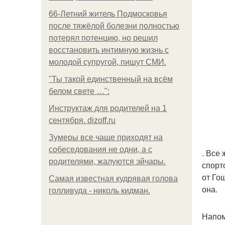
66-Летний житель Подмосковья
после тяжёлой болезни полностью
потерял потенцию, но решил
восстановить интимную жизнь с
молодой супругой, пишут СМИ.
"Ты такой единственный на всём
белом свете …":
Инструктаж для родителей на 1
сентября. dizoff.ru
Зумеры все чаще приходят на
собеседования не одни, а с
. Все
родителями, жалуются эйчары.
спорт
от Го
Самая известная кудрявая голова
она.
голливуда - николь кидман.
Напом