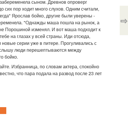
я забеременела сыном. Древнов опроверг
до сих пор ходит много слухов. Одним считали,
гда" Ярослав бойко, другие были уверены -
⇨
беременела. "Однажды маша пошла на рынок, а
оине Порошиной изменял. И вот маша подходит к
тебе на глазах у всей страны. Иди отсюда,
и новые серии уже в питере. Прогуливались с
 я слышу люди перешептываются между
то бойко.
йте. Избранница, по словам актера, спокойно
вестно, что пара подала на развод после 23 лет