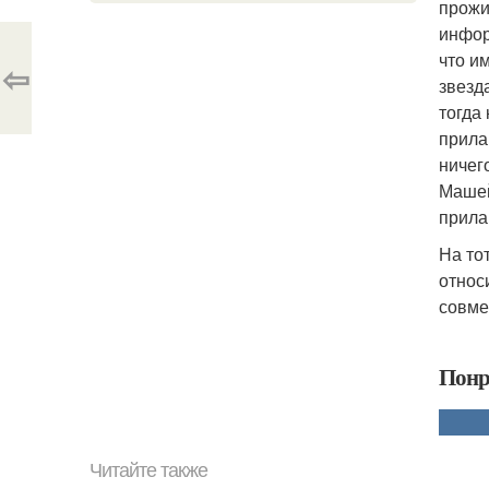
прожи
инфор
что и
⇦
звезд
тогда
прила
ничег
Машей
прилав
На то
относ
совме
Понр
Читайте также