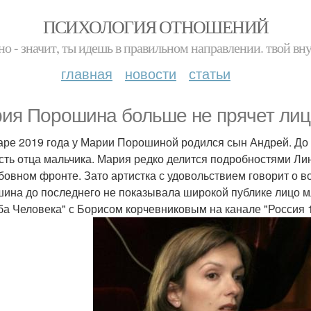
ПСИХОЛОГИЯ ОТНОШЕНИЙ
но - значит, ты идешь в правильном направлении. твой вн
главная
новости
статьи
ия Порошина больше не прячет лицо
аре 2019 года у Марии Порошиной родился сын Андрей. До 
сть отца мальчика. Мария редко делится подробностями Ли
бовном фронте. Зато артистка с удовольствием говорит о во
ина до последнего не показывала широкой публике лицо мл
ба Человека" с Борисом корчевниковым на канале "Россия 