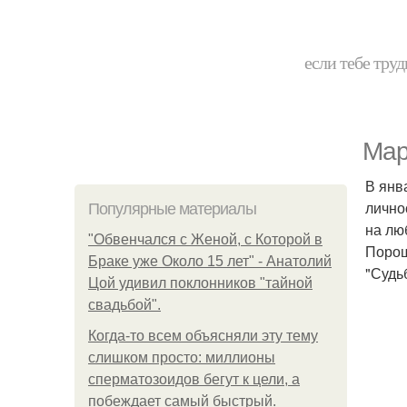
если тебе труд
Мар
В янв
лично
Популярные материалы
на лю
"Обвенчался с Женой, с Которой в
Порош
Браке уже Около 15 лет" - Анатолий
"Судь
Цой удивил поклонников "тайной
свадьбой".
Когда-то всем объясняли эту тему
слишком просто: миллионы
сперматозоидов бегут к цели, а
побеждает самый быстрый.