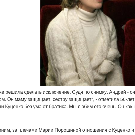
 же решила сделать исключение. Судя по снимку, Андрей - о
ом. Он маму защищает, сестру защищает", - отметила 50-л
ши Куценко без ума от братика. Мы любим его очень. Он как
ним, за плечами Марии Порошиной отношения с Куценко и 