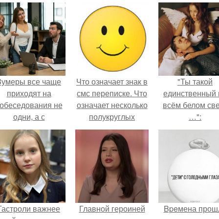
Зумеры все чаще
Что означает знак в
"Ты такой
приходят на
смс переписке. Что
единственный 
обеседования не
означает несколько
всём белом св
одни, а с
полукруглых
…":
родителями,
скобочек в конце
алуются эйчары.
предложения?
Гастроли важнее
Главной героиней
Bpeмена прош