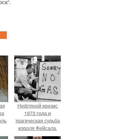
оса".
ая
Нефтяной кризис
ва
1973 года и
оль
трагическая судьба
короля Фейсала.