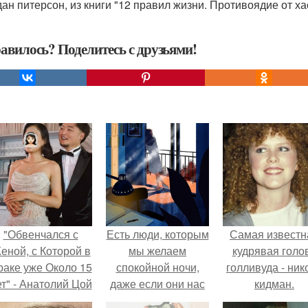
ан питерсон, из книги "12 правил жизни. Противоядие от ха
авилось? Поделитесь с друзьями!
"Обвенчался с
Есть люди, которым
Самая известн
еной, с Которой в
мы желаем
кудрявая голо
раке уже Около 15
спокойной ночи,
голливуда - ник
ет" - Анатолий Цой
даже если они нас
кидман.
удивил
не слышат.