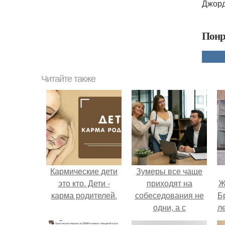
Джорд
Понр
Читайте также
Кармические дети
Зумеры все чаще
это кто. Дети -
приходят на
Ж
карма родителей.
собеседования не
Б
одни, а с
л
родителями,