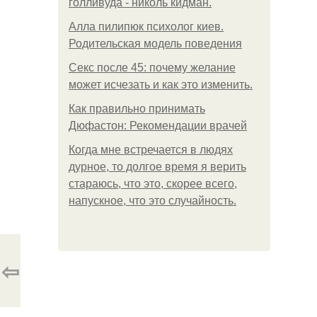
голливуда - николь кидман.
Алла пилипюк психолог киев.
Родительская модель поведения
Секс после 45: почему желание
может исчезать и как это изменить.
Как правильно принимать
Дюфастон: Рекомендации врачей
Когда мне встречается в людях
дурное, то долгое время я верить
стараюсь, что это, скорее всего,
напускное, что это случайность.
⇦