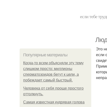
если тебе труд
Люд
Это н
если 
Популярные материалы
свиде
Когда-то всем объясняли эту тему
Приме
слишком просто: миллионы
котор
сперматозоидов бегут к цели, а
непра
побеждает самый быстрый.
Человека от себя проще простого
оттолкнуть.
Самая известная кудрявая голова