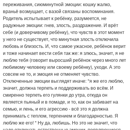
переживания, сиюминутной эмоции: кошку жалко,
враньё возмущает, с вазой связаны воспоминания.
Родитель испытывает к ребёнку, разумеется, не
радужные эмоции: гнев, злость, раздражение. И врёт
себе (и доверчивому ребёнку), что чувств в этот момент
у него не существует, что минутная злость отключила
любовь и близость. И, что самое ужасное, ребёнок верит
и тоже начинает вести себя так же: я злюсь, значит, я не
люблю тебя (говорит выросший ребёнок через много лет
любимому человеку или своему ребёнку), уходи. А это
совсем не то, и эмоция не отменяет чувство.
Отключенные эмоции выглядят иначе: "я же его люблю,
значит, должна терпеть и поддерживать во всём. И
смиренно терпеть его гулянки до утра, откуда он
является пьяный и в помаде, и то, как он забивает на
семью, и лень, и его агрессию - всё это я должна
принимать с теплом, терпением и благодарностью. Я
люблю же его! " Ну да, любишь. Но это не значит, что
надо отключать естественные эмоции, появляющиеся,