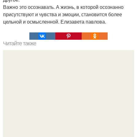
Важно это осознавать. А жизнь, в которой осознанно
присутствуют и чувства и эмоции, становится более
цельной и осмысленной. Елизавета павлова.
Читайте также
Что означает знак в смс переписке. Что означает
несколько полукруглых скобочек в конце предложения?