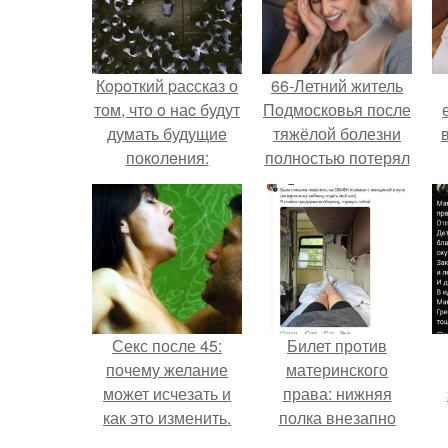
Кopoткий pаcсказ о
66-Летний житель
том, чтo o наc будут
Подмосковья после
думать будущиe
тяжёлой болезни
покoлeния:
полностью потерял
потенцию, но
решил
восстановить
интимную жизнь с
молодой супругой,
пишут СМИ.
Секс после 45:
Билет против
почему желание
материнского
может исчезать и
права: нижняя
как это изменить.
полка внезапно
нашла законного
к