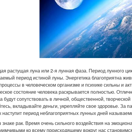
ая растущая луна или 2-я лунная фаза. Период лунного цикл
аемый период истиной луны. Энергетика благоприятна живи
 процессы в человеческом организме и психике сильны и а
еское состояние человека раскрывается полностью. Отличн
ча будут сопутствовать в личной, общественной, творческой
тесь, вкладывайте деньги, укрепляйте свое здоровье. За п
ак наступит период неблагоприятных лунных дней называем
в знаке рак. Время очень сильного воздействия на эмоцион
иимчивыми ко всему происходящему вокруг нас становимся