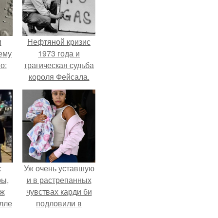
м
Нефтяной кризис
ему
1973 года и
о:
трагическая судьба
короля Фейсала.
ов
а
ый
:
Уж очень уставшую
ры,
и в растрепанных
уж
чувствах карди би
Алле
подловили в
аэропорту в