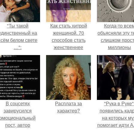
"Ты такой
Как стать хитрой
Когда-то все
единственный на
женщиной. 70
объясняли эту т
всём белом свете
способов стать
слишком прост
…":
женственнее
миллионы
сперматозоид
бегут к цели, 
побеждает сам
быстрый.
В соцсетях
Расплата за
"Рука в Руке"
завирусился
характер?
появились кад
эмоциональный
на которых м
пост, автор
помогает идти 
оторого призвала
Пугачевой.