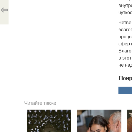
внутр
⇦
чутко
Четве
благо
процв
сфер 
Благо
в это
не на
Понр
Читайте также