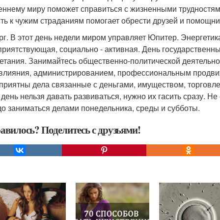
еннему миру поможет справиться с жизненными трудностям
сть к чужим страданиям помогает обрести друзей и помощни
рг. В этот день недели миром управляет Юпитер. Энергетика
приятствующая, социально - активная. День государственн
етания. Занимайтесь общественно-политической деятельно
влияния, администрированием, профессиональным продвиж
приятны дела связанные с деньгами, имуществом, торгов
т день нельзя давать развиваться, нужно их гасить сразу. Не
до заниматься делами понедельника, среды и субботы.
авилось? Поделитесь с друзьями!