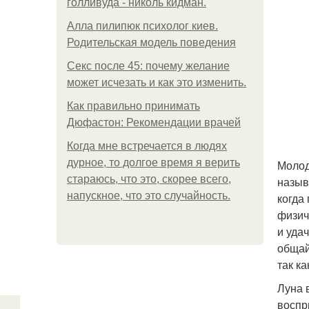
голливуда - николь кидман.
Алла пилипюк психолог киев.
Родительская модель поведения
Секс после 45: почему желание
может исчезать и как это изменить.
Как правильно принимать
Дюфастон: Рекомендации врачей
Когда мне встречается в людях
дурное, то долгое время я верить
Молод
стараюсь, что это, скорее всего,
назыв
напускное, что это случайность.
когда
физич
и уда
общай
так к
Луна 
воспр