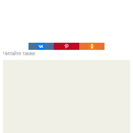
Читайте также
Энергия женщины. Мужчина входит в женщину,
наполняет ее своей сексуальной энергией, чтобы она
расцвела.