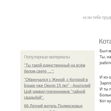
если тебе труд
Кота
Был м
Ты, н
Популярные материалы
работ
"Ты такой единственный на всём
белом свете …":
И из-з
"Обвенчался с Женой, с Которой в
Зарпл
Браке уже Около 15 лет" - Анатолий
И ты 
Цой удивил поклонников "тайной
Больн
свадьбой".
Кот н
66-Летний житель Подмосковья