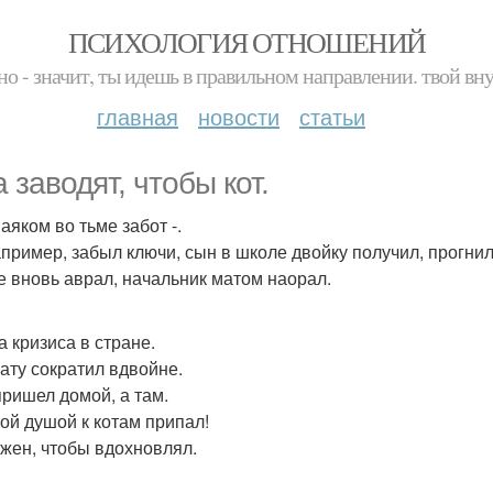
ПСИХОЛОГИЯ ОТНОШЕНИЙ
но - значит, ты идешь в правильном направлении. твой вн
главная
новости
статьи
 заводят, чтобы кот.
аяком во тьме забот -.
апример, забыл ключи, сын в школе двойку получил, прогнило
е вновь аврал, начальник матом наорал.
а кризиса в стране.
ату сократил вдвойне.
пришел домой, а там.
ой душой к котам припал!
ужен, чтобы вдохновлял.