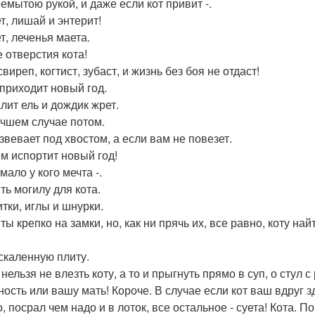
немытою рукой, и даже если кот привит -.
т, лишай и энтерит!
т, леченья маета.
е отверстия кота!
свиреп, когтист, зубаст, и жизнь без боя не отдаст!
 приходит новый год.
алит ель и дождик жрет.
учшем случае потом.
звевает под хвостом, а если вам не повезет.
м испортит новый год!
мало у кого мечта -.
ть могилу для кота.
итки, иглы и шнурки.
ы крепко на замки, но, как ни прячь их, все равно, коту най
скаленную плиту.
нельзя не влезть коту, а то и прыгнуть прямо в суп, о стул 
ность или вашу мать! Короче. В случае если кот ваш вдруг зд
, посрал чем надо и в лоток, все остальное - суета! Кота. По