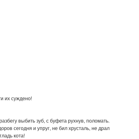
ти их суждено!
с разбегу выбить зуб, с буфета рухнув, поломать.
оров сегодня и упруг, не бил хрусталь, не драл
гладь кота!