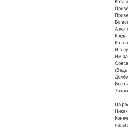
Кота 
Приве
Приве
Во вс
А кот 
Когда
Кот в
И в л
Им ра
Совсе
(Ведь 
Долби
Все н
Закрыт
На ра
Никак 
Конеч
пальто