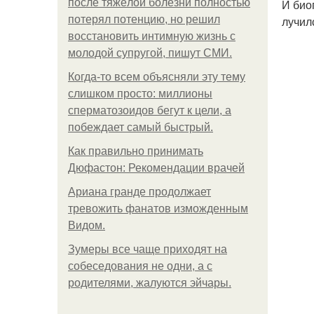
после тяжёлой болезни полностью
И био
потерял потенцию, но решил
лучил
восстановить интимную жизнь с
молодой супругой, пишут СМИ.
Когда-то всем объясняли эту тему
слишком просто: миллионы
сперматозоидов бегут к цели, а
побеждает самый быстрый.
Как правильно принимать
Дюфастон: Рекомендации врачей
Ариана гранде продолжает
тревожить фанатов изможденным
Видом.
Зумеры все чаще приходят на
собеседования не одни, а с
родителями, жалуются эйчары.