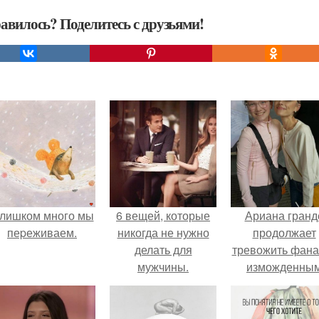
авилось? Поделитесь с друзьями!
лишком много мы
6 вещей, которые
Ариана гранд
пеpеживаем.
никогда не нужно
продолжает
делать для
тревожить фана
мужчины.
изможденны
Видом.