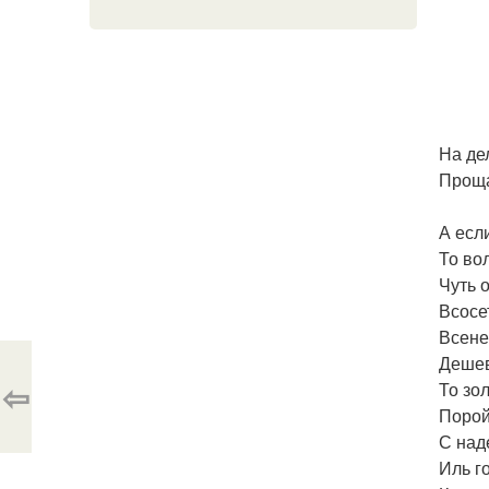
На дел
Проща
А есл
То во
Чуть о
Всосет
Всене
Дешевы
⇦
То зол
Порой
С над
Иль г