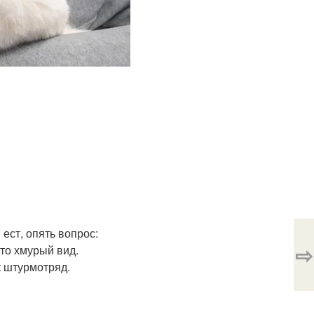
 ест, опять вопрос:
⇨
 то хмурый вид.
к штурмотряд.