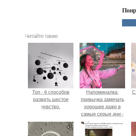
Понр
Читайте также
Топ - 6 способов
Напоминалка:
С
развить шестое
привычка замечать
чувство.
хорошее даже в
самые серые дни -
это не очередная
сказка из книг по
саморазвитию.