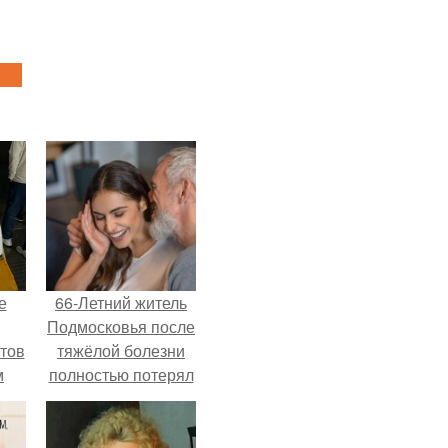
е
66-Летний житель
Подмосковья после
тов
тяжёлой болезни
м
полностью потерял
потенцию, но
решил
восстановить