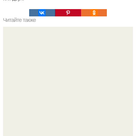
Читайте также
Когда я себя полюбил.
Напоминалка: привычка замечать хорошее даже в