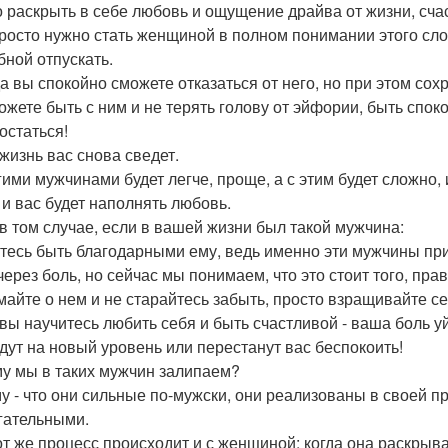
 раскрыть в себе любовь и ощущение драйва от жизни, счас
росто нужно стать женщиной в полном понимании этого сло
бной отпускать.
да вы спокойно сможете отказаться от него, но при этом сох
ожете быть с ним и не терять голову от эйфории, быть спок
остаться!
 жизнь вас снова сведет.
гими мужчинами будет легче, проще, а с этим будет сложно, 
 и вас будет наполнять любовь.
в том случае, если в вашей жизни был такой мужчина:
тесь быть благодарными ему, ведь именно эти мужчины приво
через боль, но сейчас мы понимаем, что это стоит того, пра
майте о нем и не старайтесь забыть, просто взращивайте се
 вы научитесь любить себя и быть счастливой - ваша боль у
дут на новый уровень или перестанут вас беспокоить!
у мы в таких мужчин залипаем?
у - что они сильные по-мужски, они реализованы в своей пр
гательными.
от же процесс происходит и с женщиной: когда она раскрыва