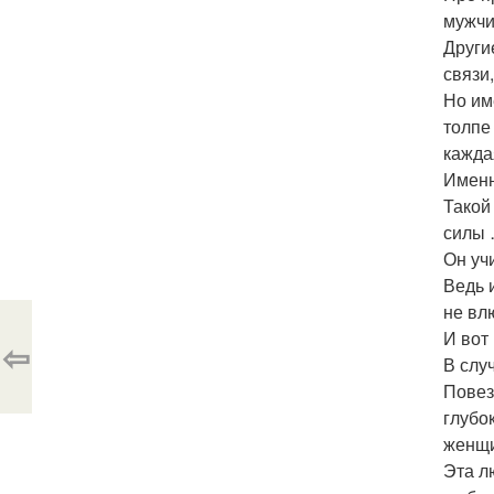
мужчи
Други
связи
Но им
толпе
кажда
Именн
Такой
силы 
Он уч
Ведь 
не вл
И вот 
⇦
В слу
Повез
глубо
женщи
Эта л