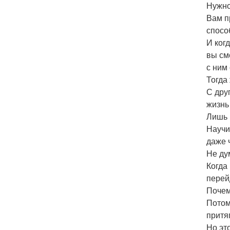
Нужно
Вам п
спосо
И ког
вы см
с ним 
Тогда
С дру
жизнь
Лишь 
Научи
даже 
Не ду
Когда
перей
Почем
Потом
притя
Но эт