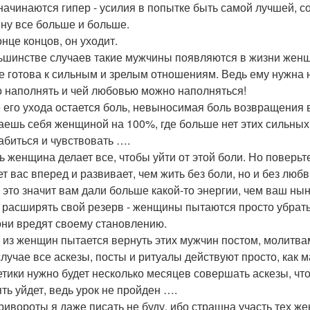
 начинаются гипер - усилия в попытке быть самой лучшей, с
ну все больше и больше.
онце концов, он уходит.
ьшинстве случаев такие мужчины появляются в жизни женщи
е готова к сильным и зрелым отношениям. Ведь ему нужна 
 наполнять и чей любовью можно наполняться!
 его ухода остается боль, невыносимая боль возвращения в
ешь себя женщиной на 100%, где больше нет этих сильных 
абиться и чувствовать ….
ь женщина делает все, чтобы уйти от этой боли. Но поверьт
т вас вперед и развивает, чем жить без боли, но и без любв
- это значит вам дали больше какой-то энергии, чем ваш ны
 расширять свой резерв - женщины пытаются просто убрать 
они вредят своему становлению.
о из женщин пытается вернуть этих мужчин постом, молитвам
случае все аскезы, посты и ритуалы действуют просто, ка
етики нужно будет несколько месяцев совершать аскезы, что
ять уйдет, ведь урок не пройден ….
ривороты я даже писать не буду, ибо страшна участь тех ж