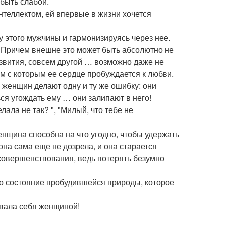
 быть слабой.
интеллектом, ей впервые в жизни хочется
 этого мужчины и гармонизируясь через нее.
. Причем внешне это может быть абсолютно не
развития, совсем другой … возможно даже не
м с которым ее сердце пробуждается к любви.
о женщин делают одну и ту же ошибку: они
ся угождать ему … они залипают в него!
ала не так? ", "Милый, что тебе не
енщина способна на что угодно, чтобы удержать
 она сама еще не дозрела, и она старается
совершенствования, ведь потерять безумно
 то состояние пробудившейся природы, которое
овала себя женщиной!