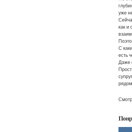
глуби
уже н
Сейча
как и
взаим
Поэто
С как
есть 
Даже 
Прост
супру
рядом
Смотр
Понр