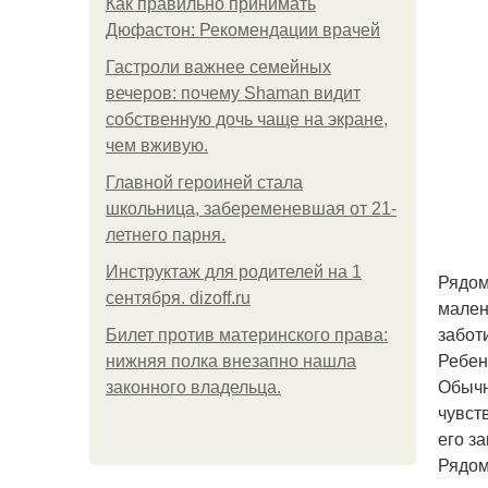
Как правильно принимать
Дюфастон: Рекомендации врачей
Гастроли важнее семейных
вечеров: почему Shaman видит
собственную дочь чаще на экране,
чем вживую.
Главной героиней стала
школьница, забеременевшая от 21-
летнего парня.
Инструктаж для родителей на 1
Рядом
сентября. dizoff.ru
мален
забот
Билет против материнского права:
Ребен
нижняя полка внезапно нашла
Обычн
законного владельца.
чувст
его за
Рядом