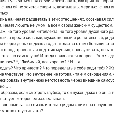
вляет улыбаться над собой и осознавать, как приятно порой
 с ним ей не хочется спорить, доказывать, мериться с ним 
ться!
на начинает расцветать в этих отношениях, осознавая силу
ачинает любить не умом, а всем своим женским существом
паж, не того уровня интеллекта, не того уровня духовного 
вый, а просто сильный, мужественный и решительный, рядо
ем (через день / неделю / год знакомства с ним) большинств
ают подстраиваться под этих мужчин, прислуживать, пытать
стью, по самые уши! И тогда начинаются вопросы "что я сдел
вилось? ", "Любимый, все хорошо? " И т. д.
подать? Что принести? Что переделать в себе ради тебя? Ж
Она чувствует, что внутренне не готова к таким отношениям,
нсировать внутреннюю неготовность через внешние самоу
но ….
 образом, если смотреть глубже, то ей нужен даже не он, а
увствует, которое ее захлестывает.
 впервые за всю жизнь и только рядом с ним она почувств
е можно отпустить это?