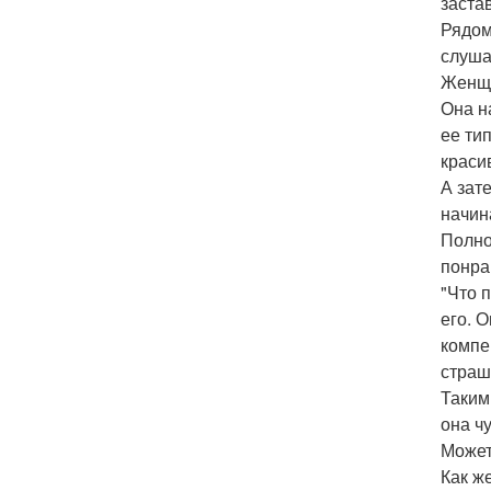
заста
Рядом
слуша
Женщи
Она н
ее ти
краси
А зат
начин
Полно
понра
"Что 
его. 
компе
страш
Таким
она ч
Может
Как ж