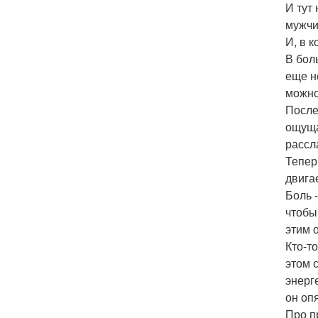
И тут
мужчи
И, в к
В бол
еще н
можно
После
ощуща
рассл
Тепер
двигае
Боль 
чтобы
этим 
Кто-т
этом 
энерг
он оп
Про п