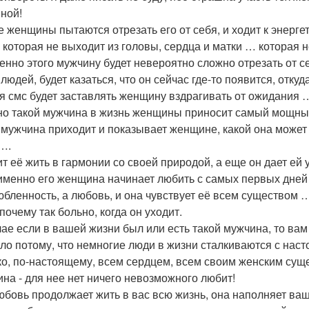
ной!
е женщины пытаются отрезать его от себя, и ходит к энергет
, которая не выходит из головы, сердца и матки … которая н
енно этого мужчину будет невероятно сложно отрезать от се
 людей, будет казаться, что он сейчас где-то появится, отк
я смс будет заставлять женщину вздрагивать от ожидания 
о такой мужчина в жизнь женщины приносит самый мощный
 мужчина приходит и показывает женщине, какой она может 
….
ит её жить в гармонии со своей природой, а еще он дает ей 
именно его женщина начинает любить с самых первых дней 
юбленность, а любовь, и она чувствует её всем существом 
почему так больно, когда он уходит.
чае если в вашей жизни был или есть такой мужчина, то ва
ло потому, что немногие люди в жизни сталкиваются с нас
ко, по-настоящему, всем сердцем, всем своим женским сущес
на - для нее нет ничего невозможного любит!
юбовь продолжает жить в вас всю жизнь, она наполняет ваш