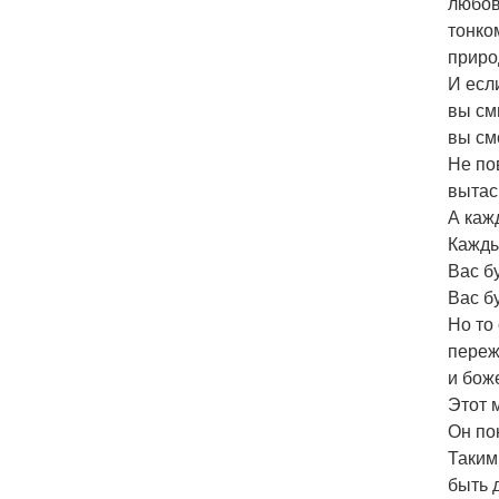
любов
тонко
приро
И есл
вы см
вы см
Не по
вытас
А каж
Кажды
Вас б
Вас б
Но то
переж
и бож
Этот 
Он по
Таким
быть 