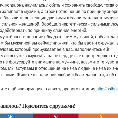
ну, когда она научилась любить и сохранять свободу, тогда
е залипает в мужчин, а строит отношения по принципу энерг
с большинство женщин движимы желанием владеть мужчиной
 с сильной женщиной. Вообще, энергетически - сильными лю
одействовать по принципу слияния энергий.
му отбросьте желание обладать этим мужчиной, поблагодарите
им бы мужчиной вы сейчас ни жили, кто бы вас ни окружал, 
человек, который пробуждает ее в вас, наполняйтесь ей!
если вы уже замужем, а ваше сердце все еще трепещет от 
о не фокусируйте внимание на мужчине, возьмите те чувства
гом. Мы вступаем в отношения не из-за людей, а из-за их э
 с ними. Живите в состоянии любви и благодарности, а об о
ите ещё информацию о днях здорового питания
http://psiho
авилось? Поделитесь с друзьями!