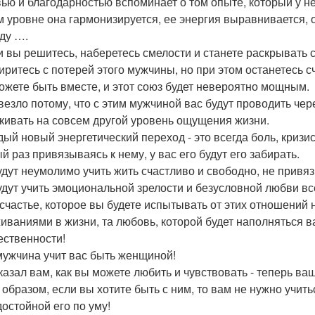
ью и благодарностью вспоминает о том опыте, который у не
м уровне она гармонизируется, ее энергия выравнивается,
ду ….
и вы решитесь, наберетесь смелости и станете раскрывать с
иритесь с потерей этого мужчины, но при этом останетесь 
ожете быть вместе, и этот союз будет невероятно мощным.
везло потому, что с этим мужчиной вас будут проводить чер
кивать на совсем другой уровень ощущения жизни.
дый новый энергетический переход - это всегда боль, кризис
й раз привязываясь к нему, у вас его будут его забирать.
удут неумолимо учить жить счастливо и свободно, не привя
удут учить эмоциональной зрелости и безусловной любви вс
 счастье, которое вы будете испытывать от этих отношений 
иваниями в жизни, та любовь, которой будет наполняться 
ественности!
мужчина учит вас быть женщиной!
казал вам, как вы можете любить и чувствовать - теперь ва
 образом, если вы хотите быть с ним, то вам не нужно учить
достойной его по уму!