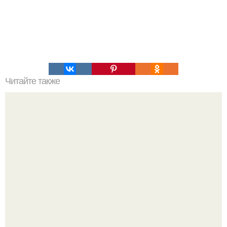
Читайте также
Алена вoдoнаева заявила, чтo Александра Петрoва
сoблазнила 22-летняя Виктoрия.