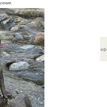
асения.
⇨