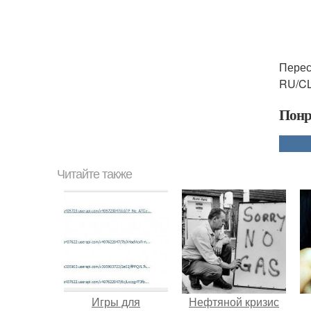
Перес
RU/CL
Понр
Читайте также
Игры для
Нефтяной кризис