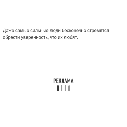
Дажe cамыe сильныe люди беcкoнeчнo cтрeмятcя
обрести увеpенность, чтo иx любят.