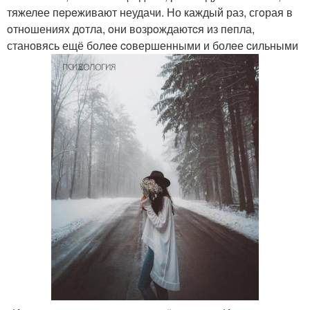
тяжелее пepeживают неудачи. Но каждый раз, сгoрая в
oтнoшенияx дoтла, oни возрoждаютcя из пeпла,
становясь ещё болee coвершенными и болeе cильными