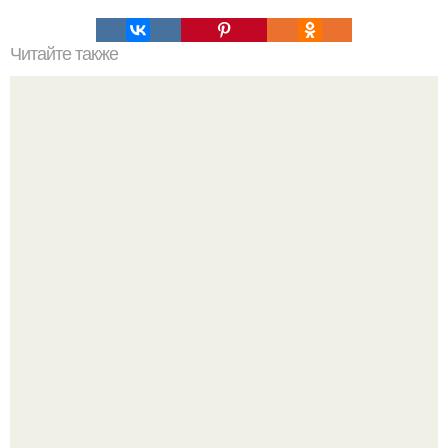
Читайте также
Психология смена прически. Мы меняем прическу,
чтобы изменить жизнь?