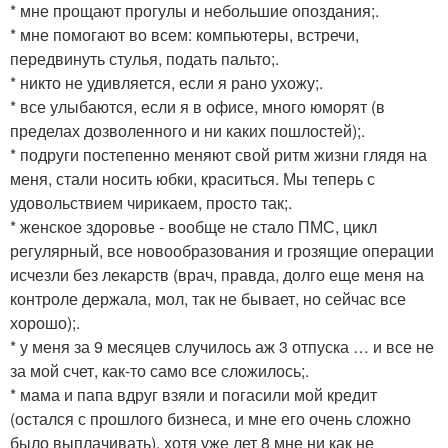
* мне прощают прогулы и небольшие опоздания;.
* мне помогают во всем: компьютеры, встречи,
передвинуть стулья, подать пальто;.
* никто не удивляется, если я рано ухожу;.
* все улыбаются, если я в офисе, много юморят (в
пределах дозволенного и ни каких пошлостей);.
* подруги постепенно меняют свой ритм жизни глядя на
меня, стали носить юбки, краситься. Мы теперь с
удовольствием чирикаем, просто так;.
* женское здоровье - вообще не стало ПМС, цикл
регулярный, все новообразования и грозящие операции
исчезли без лекарств (врач, правда, долго еще меня на
контроле держала, мол, так не бывает, но сейчас все
хорошо);.
* у меня за 9 месяцев случилось аж 3 отпуска … и все не
за мой счет, как-то само все сложилось;.
* мама и папа вдруг взяли и погасили мой кредит
(остался с прошлого бизнеса, и мне его очень сложно
было выплачивать), хотя уже лет 8 мне ни как не