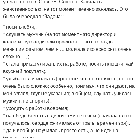
ушла с верхов. Совсем. Сложно. Занялась
женственностью, на тот момент именно занялась. Это
была очередная "Задача":
* носить юбки;.
* слушать мужчин (на тот момент - это директор и
коллеги, руководители проектов … но с гораздо
меньшим опытом, чем я … молчала изо всех сил, очень
сложно …);.
* стала прикармливать их на работе, носить плюшки, чай
вкусный покупать;.
* улыбаться и молчать (простите, что повторяюсь, но это
очень было сложно; особенно, понимая, что они дают, на
мой взгляд, глупые указания; в общем, слушать училась
мужчин, не спорить);.
* уходить с работы вовремя;.
* на обеде болтать с девочками не о чем (сначала плохо
получалось, сердце сжималась от траты времени зря);.
* да и вообще научилась просто есть, а не идти на
бизнес - ланч;.