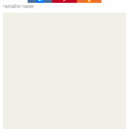
Читайте также
Хочу познакомиться с тобой. Можно познакомиться? - ты
мне нравишься, я хочу познакомиться с тобой поближе.
Крестили ребёнка. Общественность снова полезла в
паспорт тимати.