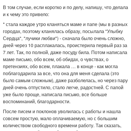
В том случае, если коротко и по делу, напишу, что делала
и к чему это привело:
* стала каждое утро кланяться маме и папе (мы в разных
городах, поэтому кланялась образу, посылала "Улыбку
Сердца", "лучики любви") - сначала было очень сложно,
дней через 10 расплакалась, проистерила первый раз за
7 лет. Так, по полной, даже посуду била. Потом написала
маме письмо, обо всем, об обидах, о чувствах, о
претензиях, обо всем, плакала … в конце - как могла
поблагодарила за все, что она для меня сделала (это
было самым сложным), даже разболелась, но через пару
дней очень отпустило, стало легче, радостней. С папой
уже было проще, написала письмо, все больше
воспоминаний, благодарности.
После писем и поклонов уволилась с работы и нашла
совсем простую, мало оплачиваемую, но с большим
количеством свободного времени работу. Так сказать,