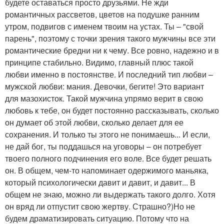
будете оставаться просто друзьями. Не жди
романтичных рассветов, цветов на подушке ранним
утром, подвигов с именем твоим на устах. Ты – "свой
парень", поэтому с точки зрения такого мужчины все эти
романтические бредни ни к чему. Все ровно, надежно и в
принципе стабильно. Видимо, главный плюс такой
любви именно в постоянстве. И последний тип любви –
мужской любви: мания. Девочки, бегите! Это вариант
для мазохисток. Такой мужчина упрямо верит в свою
любовь к тебе, он будет постоянно рассказывать, сколько
он думает об этой любви, сколько делает для ее
сохранения. И только ты этого не понимаешь... И если,
не дай бог, ты поддашься на уговоры – он потребует
твоего полного подчинения его воле. Все будет решать
он. В общем, чем-то напоминает одержимого маньяка,
который психологически давит и давит, и давит... В
общем не знаю, можно ли выдержать такого долго. Хотя
он вряд ли отпустит свою жертву. Страшно?)Но не
будем драматизировать ситуацию. Потому что на