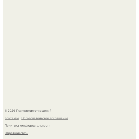
Hе надо стремиться афишировать свое равнодушие.
Чего мы на самом деле хотим?
© 2026 Психология отношений
Контакты
Пользовательское соглашение
Политика конфидециальности
Обратная связь