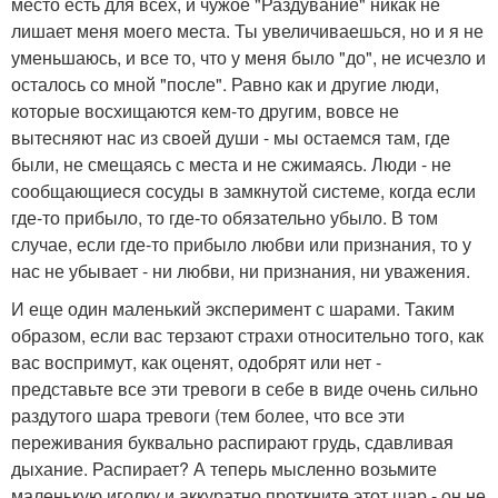
место есть для всех, и чужое "Раздувание" никак не
лишает меня моего места. Ты увеличиваешься, но и я не
уменьшаюсь, и все то, что у меня было "до", не исчезло и
осталось со мной "после". Равно как и другие люди,
которые восхищаются кем-то другим, вовсе не
вытесняют нас из своей души - мы остаемся там, где
были, не смещаясь с места и не сжимаясь. Люди - не
сообщающиеся сосуды в замкнутой системе, когда если
где-то прибыло, то где-то обязательно убыло. В том
случае, если где-то прибыло любви или признания, то у
нас не убывает - ни любви, ни признания, ни уважения.
И еще один маленький эксперимент с шарами. Таким
образом, если вас терзают страхи относительно того, как
вас воспримут, как оценят, одобрят или нет -
представьте все эти тревоги в себе в виде очень сильно
раздутого шара тревоги (тем более, что все эти
переживания буквально распирают грудь, сдавливая
дыхание. Распирает? А теперь мысленно возьмите
маленькую иголку и аккуратно проткните этот шар - он не