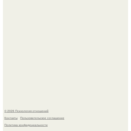
"Рука в Руке": появились кадры, на которых муж
помогает идти Алле Пугачевой.
Одиноким россиянкам предложили сделать пятницу
выходным днём ради знакомств и повышения
демографии.
© 2026 Психология отношений
Контакты
Пользовательское соглашение
Политика конфидециальности