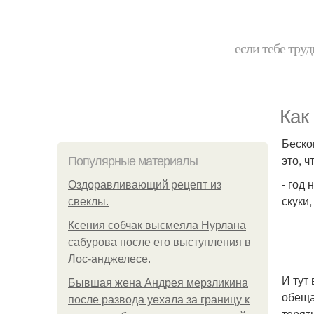
если тебе труд
Как
Беско
это, 
Популярные материалы
- год
Оздоравливающий рецепт из
скуки
свеклы.
Ксения собчак высмеяла Нурлана
сабурова после его выступления в
Лос-анджелесе.
И тут
Бывшая жена Андрея мерзликина
обеща
после развода уехала за границу к
терят