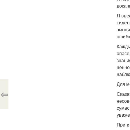
докап
Я вве
сидет
эмоци
ошибк
Кажды
опасе
знани
ценно
наблю
Для м
⇦
Сказа
несов
сумас
уваже
Приня