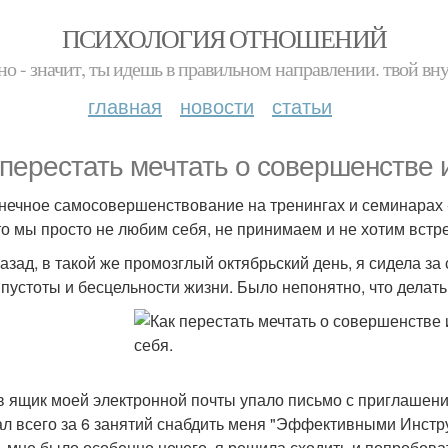
ПСИХОЛОГИЯ ОТНОШЕНИЙ
но - значит, ты идешь в правильном направлении. твой вн
главная
новости
статьи
 перестать мечтать о совершенстве 
нечное самосовершенствование на тренингах и семинарах - 
что мы просто не любим себя, не принимаем и не хотим встр
 назад, в такой же промозглый октябрьский день, я сидела з
, пустоты и бесцельности жизни. Было непонятно, что делать
 в ящик моей электронной почты упало письмо с приглашени
л всего за 6 занятий снабдить меня "Эффективными Инст
ь мне было особенно нечего, я решила сходить и попробоват