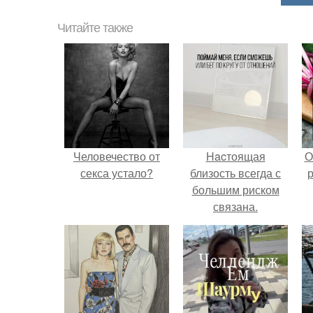
Читайте также
Человечество от
Hacтоящая
О
секса устало?
близость всегда с
р
большим риском
связана.