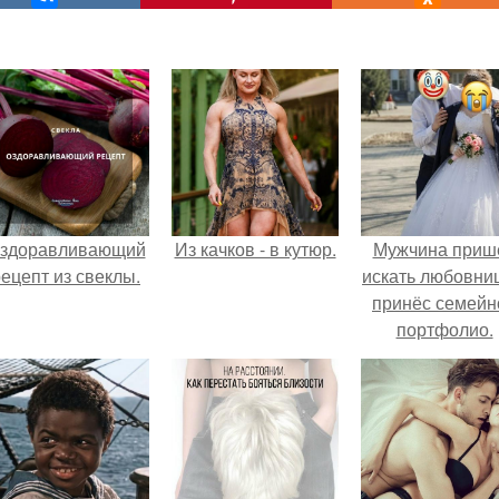
здоравливающий
Из качков - в кутюр.
Мужчина приш
ецепт из свеклы.
искать любовни
принёс семейн
портфолио.