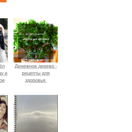
ёл
Денежное дерево -
цу и
рецепты для
ое
здоровья.