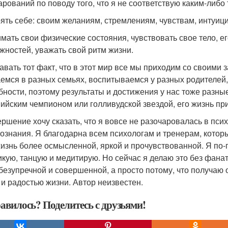
арований по поводу того, что я не соответствую каким-либ
ять себе: своим желаниям, стремлениям, чувствам, интуици
мать свои физические состояния, чувствовать свое тело, е
жностей, уважать свой ритм жизни.
авать тот факт, что в этот мир все мы приходим со своими 
емся в разных семьях, воспитываемся у разных родителей, 
бности, поэтому результаты и достижения у нас тоже разные.
ийским чемпионом или голливудской звездой, его жизнь при
ершение хочу сказать, что я вовсе не разочаровалась в пси
ознания. Я благодарна всем психологам и тренерам, которы
изнь более осмысленной, яркой и прочувствованной. Я п
икую, танцую и медитирую. Но сейчас я делаю это без фанати
 безупречной и совершенной, а просто потому, что получаю 
 и радостью жизни. Автор неизвестен.
авилось? Поделитесь с друзьями!