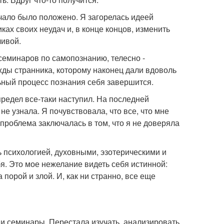
начало было положено. Я загорелась идеей
ках своих неудач и, в конце концов, изменить
ливой.
 семинаров по самопознанию, телесно -
ды странника, которому наконец дали вдоволь
льный процесс познания себя завершится.
 предел все-таки наступил. На последней
 не узнала. Я почувствовала, что все, что мне
о проблема заключалась в том, что я не доверяла
ь психологией, духовными, эзотерическими и
я. Это мое нежелание видеть себя истинной:
порой и злой. И, как ни странно, все еще
и семинары. Перестала изучать, анализировать,