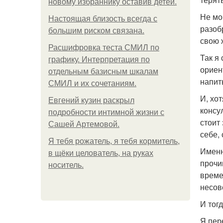
новому избраннику оставив детей.
Не мо
Hacтоящая близость всегда с
разоб
большим риском связана.
свою 
Расшифровка теста СМИЛ по
Так я
графику. Интерпретация по
ориен
отдельным базисным шкалам
напит
СМИЛ и их сочетаниям.
И, хо
Евгений кузин раскрыл
консул
подробности интимной жизни с
стоит
Сашей Артемовой.
себе,
Я тебя рожатель, я тебя кормитель,
Именн
в щёки целователь, на руках
прочи
носитель.
време
несов
И тог
Я пер