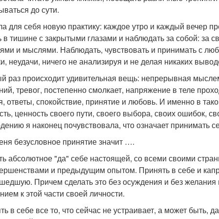
ываться до сути.
ла для себя новую практику: каждое утро и каждый вечер пр
ь в тишине с закрытыми глазами и наблюдать за собой: за с
ями и мыслями. Наблюдать, чувствовать и принимать с любов
и, неудачи, ничего не анализируя и не делая никаких вывод
й раз происходит удивительная вещь: непрерывная мыслем
ний, тревог, постепенно смолкает, напряжение в теле прохо
я, ответы, спокойствие, принятие и любовь. И именно в та
сть, ценность своего пути, своего выбора, своих ошибок, св
дению я наконец почувствовала, что означает принимать се
еня безусловное принятие значит ….
ть абсолютное "да" себе настоящей, со всеми своими стран
ершенствами и предыдущим опытом. Принять в себе и капри
шедшую. Причем сделать это без осуждения и без желания 
нием к этой части своей личности.
ть в себе все то, что сейчас не устраивает, а может быть, 