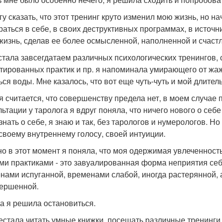
гу сказать, что этот тренинг круто изменил мою жизнь, но 
раться в себе, в своих деструктивных программах, в источни
жизнь, сделав ее более осмысленной, наполненной и счаст
 стала завсегдатаем различных психологических тренингов,
тированных практик и пр. я напоминала умирающего от жаж
ься воды. Мне казалось, что вот еще чуть-чуть и мой длите
тя считается, что совершенству предела нет, в моем случае
ьтации у таролога я вдруг поняла, что ничего нового о себе
 знать о себе, я знаю и так, без тарологов и нумерологов. Н
 своему внутреннему голосу, своей интуиции.
о в этот момент я поняла, что моя одержимая увлеченност
ми практиками - это завуалированная форма неприятия себ
нами испуганной, временами слабой, иногда растерянной, а 
ершенной.
да я решила остановиться.
естала читать умные книжки, посещать различные тренинги 