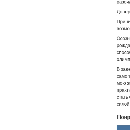
разоч
Довер
Прини
возмо
Осозн
рожда
спосо
олимп
В зав
самоп
мою ж
практ
стать
силой
Понр