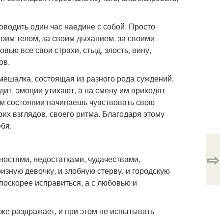
оводить один час наедине с собой. Просто
воим телом, за своим дыханием, за своими
ью все свои страхи, стыд, злость, вину,
ов.
ешалка, состоящая из разного рода суждений,
дит, эмоции утихают, а на смену им приходят
ком состоянии начинаешь чувствовать свою
оих взглядов, своего ритма. Благодаря этому
бя.
⇨
ностями, недостатками, чудачествами,
зную девочку, и злобную стерву, и городскую
поскорее исправиться, а с любовью и
даже раздражает, и при этом не испытывать