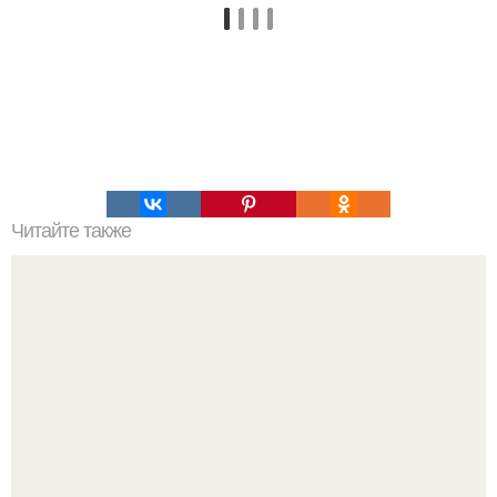
Читайте также
Что означает знак в смс переписке. Что означает
несколько полукруглых скобочек в конце предложения?