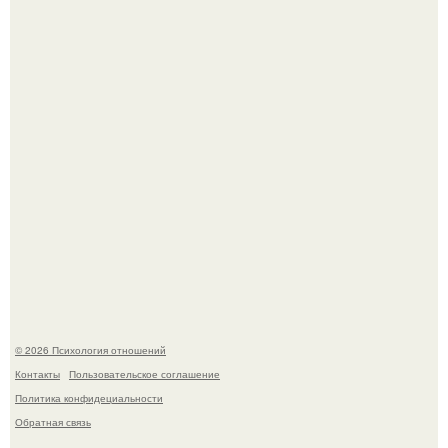
"3 Мечты юности и громкий финал": как Арнольд
шварценеггер женился на племяннице Кеннеди.
Расплата за характер?
© 2026 Психология отношений
Контакты
Пользовательское соглашение
Политика конфидециальности
Обратная связь