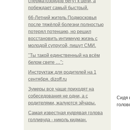
сперматозоидов бегут к цели, а
побеждает самый быстрый.
66-Летний житель Подмосковья
после тяжёлой болезни полностью
потерял потенцию, но решил
восстановить интимную жизнь с
молодой супругой, пишут СМИ.
"Ты такой единственный на всём
белом свете …":
Инструктаж для родителей на 1
сентября. dizoff.ru
Зумеры все чаще приходят на
собеседования не одни, а с
Сидя 
родителями, жалуются эйчары.
голов
Самая известная кудрявая голова
голливуда - николь кидман.