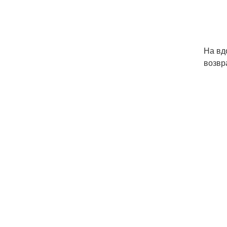
На вд
возвр