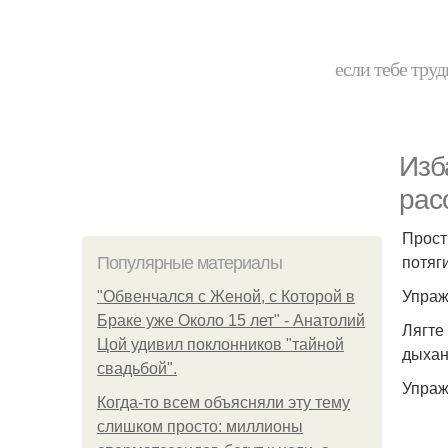
если тебе труд
Изб
рас
Прост
потяг
Популярные материалы
Упраж
"Обвенчался с Женой, с Которой в
Браке уже Около 15 лет" - Анатолий
Лягте
Цой удивил поклонников "тайной
дыхан
свадьбой".
Упраж
Когда-то всем объясняли эту тему
слишком просто: миллионы