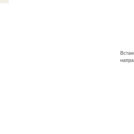
Встан
напра