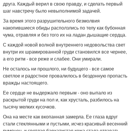
друга. Каждый верил в свою правду, и сделать первый
шаг навстречу было невыполнимой задачей.
За время этого разрушительного безмолвия
накопившиеся обиды расползлись по телу как бубонная
чума, отравляя и без того их на ладан дышащие сердца.
С каждой новой волной внутреннего недовольства свет
внутри их шрамированной груди становился все чернее,
а его ритм - все реже и слабее. Они умирали.
Не осталось ни прошлого, ни будущего - все самое
светлое и радостное провалилось в бездонную пропасть
вражды настоящего.
Ее сердце не выдержало первым - оно выпало из
раскрытой груди на пол и, как хрусталь, разбилось на
тысячу мелких кусочков.
Она на месте как вкопанная замерла. Ее глаза вдруг
стали стеклянными и пустыми, исчез красивый весенний
румянец, и светлая бархатистая кожа стала отдавать