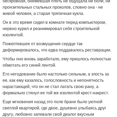
бескровная, онемевшая плоть не ощущала ни боли, ни
пронзительных стальных проколов, словно она - не
живой человек, а старая тряпичная кукла.
Он в это время сидел в комнате перед компьютером,
нервно курил и реанимировал себя строительной
изолентой.
Пожелтевшее от возмущения сердце так
деформировалось, что едва поддавалось реставрации.
Чтобы оно вновь заработало, ему пришлось полностью
обмотать его синей лентой.
Его негодование было настолько сильным, а злость за
ее, как ему казалось, голословность и непонятность
нарастающей, что он не стал латать свою рану, а
формально стянул ее той же изолентой крест-накрест.
Еще мгновения назад это поле брани было уютной
светлой квартирой, где двое, душевно улыбаясь друг
другу, любовно запивали свой диалог вкусным