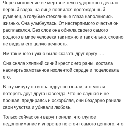
Через мгновение ее мертвое тело судорожно сделало
первый вздох, на лице появился долгожданный
румянец, а голубые стеклянные глаза наполнились
жизнью. Она улыбнулась. От нестерпимого счастья он
расплакался. Без слов она обняла своего самого
родного в мире человека так нежно и так сильно, словно
не видела его целую вечность.
Им так много нужно было сказать друг другу ….
Она сняла хлипкий синий крест с его раны, достала
насмерть замотанное изолентой сердце и поцеловала
его.
В эту минуту он и она вдруг осознали, что могли
потерять друг друга навсегда. Что не слушая и не
прощая, придираясь и оскорбляя, они бездарно ранили
свои чувства и убивали любовь.
Только сейчас они вдруг поняли, что глупое
недопонимание и упорство не стоит самого ценного, что