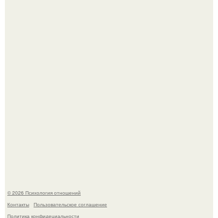
Лучший! Адриано Челентано - "Поздний" ребенок, чье
рождение мать считала почти невозможным.
Почему одни хотят секс каждый день, а другим он не
нужен неделями.
© 2026 Психология отношений
Контакты
Пользовательское соглашение
Политика конфидециальности