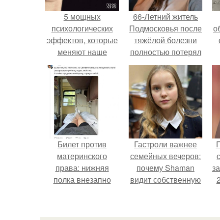
5 мощных
66-Летний житель
психологических
Подмосковья после
о
эффектов, которые
тяжёлой болезни
меняют наше
полностью потерял
поведение.
потенцию, но
решил
восстановить
интимную жизнь с
молодой супругой,
пишут СМИ.
Билет против
Гастроли важнее
Г
материнского
семейных вечеров:
права: нижняя
почему Shaman
з
полка внезапно
видит собственную
нашла законного
дочь чаще на
владельца.
экране, чем
вживую.