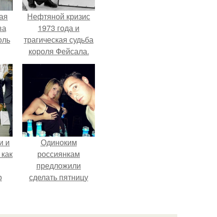
ая
Нефтяной кризис
ва
1973 года и
оль
трагическая судьба
короля Фейсала.
и и
Одиноким
 как
россиянкам
предложили
р
сделать пятницу
выходным днём
ради знакомств и
повышения