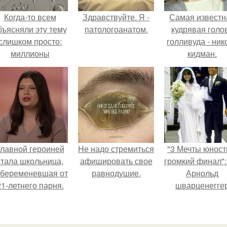
Когда-то всем
Здравствуйте. Я -
Самая известн
бъясняли эту тему
патологоанатом.
кудрявая голо
слишком просто:
голливуда - ник
миллионы
кидман.
сперматозоидов
бегут к цели, а
побеждает самый
быстрый.
лавной героиней
Hе надо стремиться
"3 Мечты юност
стала школьница,
афишировать свое
громкий финал":
абеременевшая от
равнодушие.
Арнольд
21-летнего парня.
шварценегге
женился на
племяннице
Кеннеди.