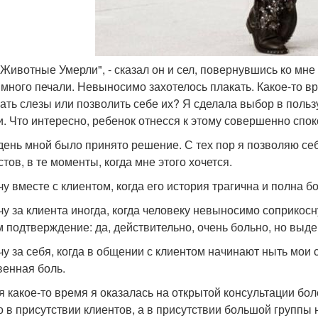
е Животные Умерли", - сказал он и сел, повернувшись ко мне
 много печали. Невыносимо захотелось плакать. Какое-то в
ать слезы или позволить себе их? Я сделала выбор в польз
и. Что интересно, ребенок отнесся к этому совершенно спо
 день мной было принято решение. С тех пор я позволяю се
тов, в те моменты, когда мне этого хочется.
чу вместе с клиентом, когда его история трагична и полна бо
чу за клиента иногда, когда человеку невыносимо соприкосн
 подтверждение: да, действительно, очень больно, но выд
чу за себя, когда в общении с клиентом начинают ныть мои
венная боль.
я какое-то время я оказалась на открытой консультации бол
о в присутствии клиентов, а в присутствии большой групп