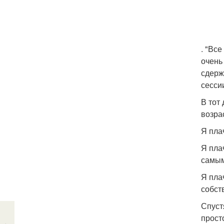
. "Вс
очень
сдерж
сесси
В тот
возрас
Я пла
Я пла
самым
Я пла
собст
Спуст
прост