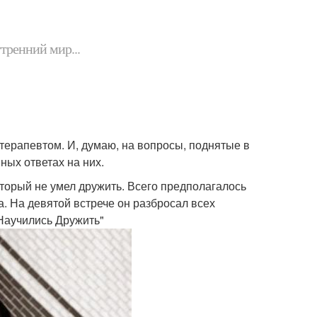
утренний мир...
 терапевтом. И, думаю, на вопросы, поднятые в
нных ответах на них.
торый не умел дружить. Всего предполагалось
на. На девятой встрече он разбросал всех
 Научились Дружить"