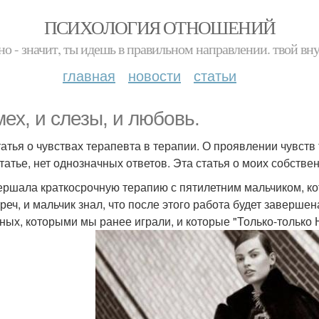
ПСИХОЛОГИЯ ОТНОШЕНИЙ
но - значит, ты идешь в правильном направлении. твой вн
главная
новости
статьи
мех, и слезы, и любовь.
татья о чувствах терапевта в терапии. О проявлении чувств
статье, нет однозначных ответов. Эта статья о моих собстве
ершала краткосрочную терапию с пятилетним мальчиком, ко
треч, и мальчик знал, что после этого работа будет заверше
ных, которыми мы ранее играли, и которые "Только-только