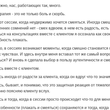
жно, нас, работающих так, много.
рапия - это не только боль и скорбь.
т сессии, когда неудержимо хочется смеяться. Иногда смешн
енних сомнений нет - смех вдвоем, в нем есть радость, есть
ься на консультациях вместе с клиентом я осознала как св
бность плакать.
о, в сессиях возникают моменты, когда смешно становится м
х чувствах. И здесь внутри меня вставал тот же самый вопр
ься? И вновь я сделала выбор в пользу аутентичности и см
ь вместе с клиентом.
ь иногда от радости за клиента, когда он вдруг что-то знач
ь, бывает, и понимаю, что это защитная реакция от тяжелог
чно поясняю клиенту вслух.
ь и тогда, когда в сессии просто происходит что-то для ме
собенности (плакать и смеяться) сохраняются и тогда, когд