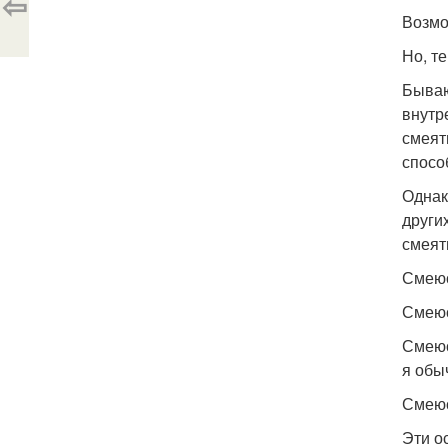
⇦
Возмо
Но, те
Бываю
внутр
смеят
спосо
Однак
други
смеят
Смеюс
Смеюс
Смеюс
я обы
Смеюс
Эти о