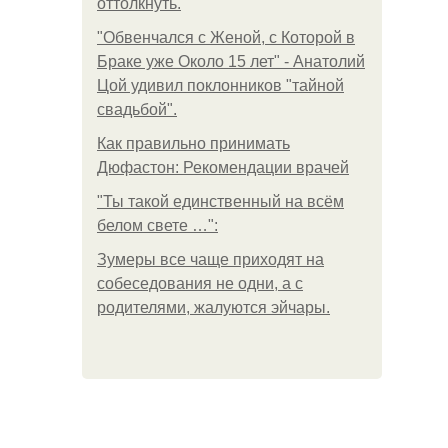
оттолкнуть.
"Обвенчался с Женой, с Которой в
Браке уже Около 15 лет" - Анатолий
Цой удивил поклонников "тайной
свадьбой".
Как правильно принимать
Дюфастон: Рекомендации врачей
"Ты такой единственный на всём
белом свете …":
Зумеры все чаще приходят на
собеседования не одни, а с
родителями, жалуются эйчары.