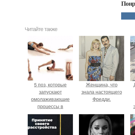
Понр
Читайте также
5 поз, которые
Женщина, что
запускают
знала настоящего
омолаживающие
Фредди.
процессы в
организме,
заставляют его
обновляться и