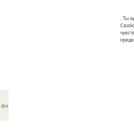
. Ты 
Свобо
чувст
предв
⇦