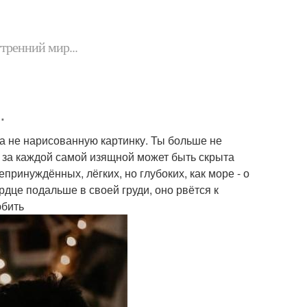
утренний мир...
.
 а не нарисованную картинку. Ты больше не
о за каждой самой изящной может быть скрыта
принуждённых, лёгких, но глубоких, как море - о
рдце подальше в своей груди, оно рвётся к
юбить