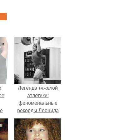
о
Легенда тяжелой
ое
атлетики:
феноменальные
е
рекорды Леонида
ое
Тараненко.
е.