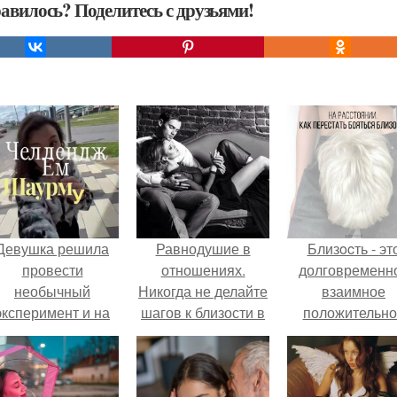
авилось? Поделитесь с друзьями!
Девушка решила
Равнодушие в
Близocть - эт
провести
отношениях.
долговременн
необычный
Никогда не делайте
взаимное
эксперимент и на
шагов к близости в
положительно
протяжении 30
ответ на
эмоциональн
дней питалась
равнодушие.
вовлечение,
одной шаурмой.
взаимодействи