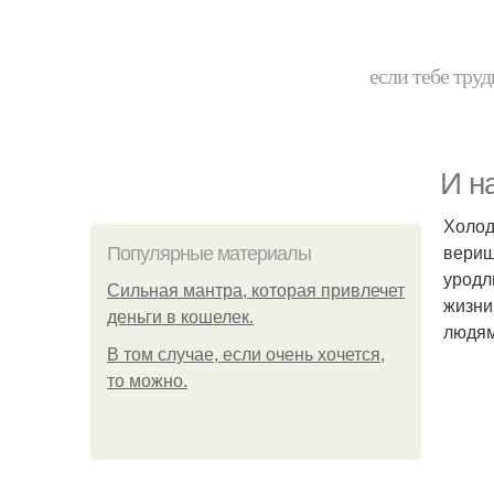
если тебе труд
И н
Холод
вериш
Популярные материалы
уродл
Сильная мантра, которая привлечет
жизни
деньги в кошелек.
людям
В том случае, если очень хочется,
то можно.