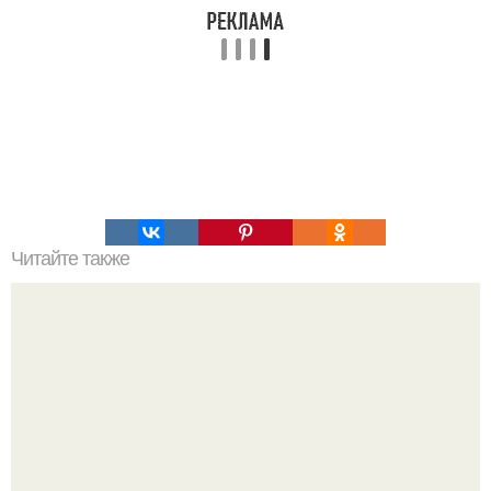
Читайте также
Что означают скобки в переписке с девушкой. Что
означает несколько полукруглых скобочек в конце