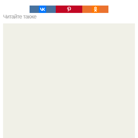
Читайте также
Можно ли носить кольцо на безымянном пальце правой
руки незамужней девушке