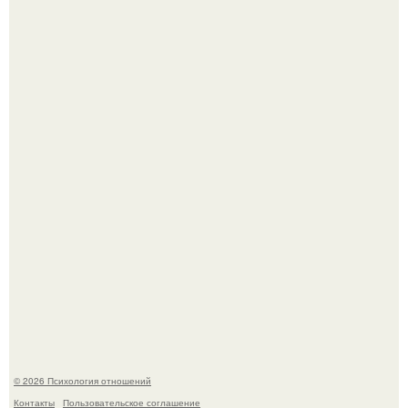
Оставил след и ушёл слишком рано: трагическая судьба
мальчика из фильма "Максимка".
Легенда тяжелой атлетики: феноменальные рекорды
Леонида Тараненко.
© 2026 Психология отношений
Контакты
Пользовательское соглашение