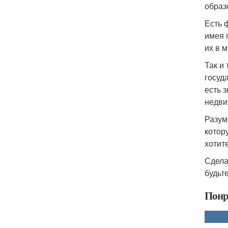
образ
Есть 
имея 
их в 
Так и
госуд
есть 
недви
Разум
котор
хотит
Сдела
будьт
Понр