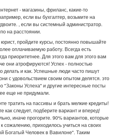
нтернет - магазины, фриланс, какие-то
например, если вы бухгалтер, возьмите на
удвоите. , если вы системный администратор.
по на расстоянии.
 юрист, пройдите курсы, постоянно повышайте
олее оплачиваемую работу. Всегда есть
гда приоритетнее. Для этого вам для этого вам
е они атрофируются! Успех - полностью
жно делать и как. Успешные люди часто пишут
 они с удовольствием своим опытом делятся. это
ро "Законы Успеха" и другие интересные посты
нее еще не придумали.
те тратить на пассивы и брать мелкие кредиты!
е как следует, подберите вариант и вперед!
льно, иначе прогорите. 90% вариантов, которые
 к сожалению, приходилось учиться на своих
ый Богатый Человек в Вавилоне". Таким