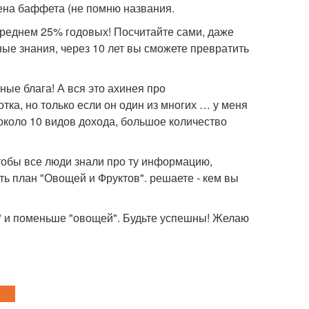
рена баффета (не помню названия.
среднем 25% годовых! Посчитайте сами, даже
ные знания, через 10 лет вы сможете превратить
пные блага! А вся это ахинея про
отка, но только если он один из многих … у меня
 около 10 видов дохода, большое количество
чтобы все люди знали про ту информацию,
сть план "Овощей и Фруктов". решаете - кем вы
в" и поменьше "овощей". Будьте успешны! Желаю