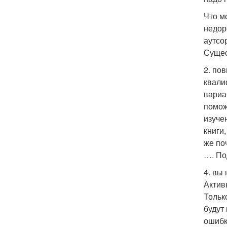
Что м
недор
аутсо
Сущес
2. по
квали
вариа
помож
изуче
книги
же по
…. По
4. вы
Актив
Тольк
будут
ошибк