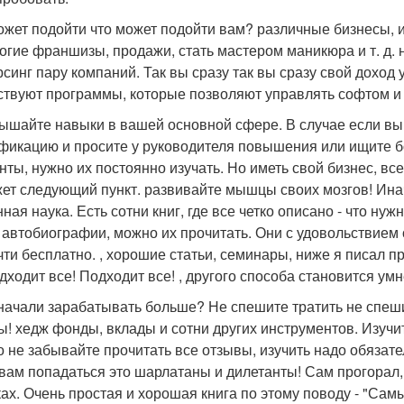
ожет подойти что может подойти вам? различные бизнесы, и
огие франшизы, продажи, стать мастером маникюра и т. д. 
рсинг пару компаний. Так вы сразу так вы сразу свой доход 
твуют программы, которые позволяют управлять софтом и 
вышайте навыки в вашей основной сфере. В случае если вы
фикацию и просите у руководителя повышения или ищите б
нты, нужно их постоянно изучать. Но иметь свой бизнес, все
ет следующий пункт. развивайте мышцы своих мозгов! Инач
нная наука. Есть сотни книг, где все четко описано - что ну
, автобиографии, можно их прочитать. Они с удовольствием
чти бесплатно. , хорошие статьи, семинары, ниже я писал п
дходит все! Подходит все! , другого способа становится ум
 начали зарабатывать больше? Не спешите тратить не спеши
ы! хедж фонды, вклады и сотни других инструментов. Изучит
о не забывайте прочитать все отзывы, изучить надо обязате
 вам попадаться это шарлатаны и дилетанты! Сам прогорал,
ах. Очень простая и хорошая книга по этому поводу - "Сам