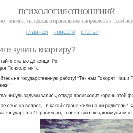
ПСИХОЛОГИЯ ОТНОШЕНИЙ
но - значит, ты идешь в правильном направлении. твой вн
главная
новости
статьи
ите купить квартиру?
тайте статью до конца! Ре.
щая Психология").
ойтесь на государственную работу! "Так нам Говорят Наши 
ники".
гда-нибудь задумывались, откуда происходит корень этой ф
ьте себе на вопрос, - в какой стране жили наши родители? 
ма государства? Правильно, - советский союз, коммунизм и 