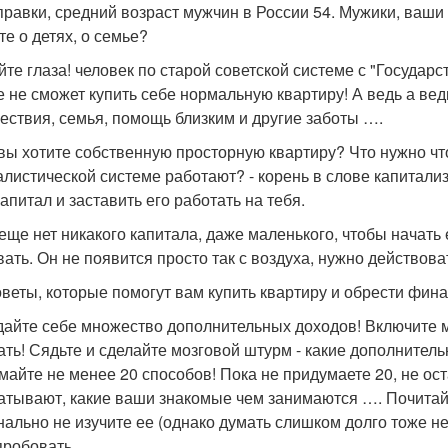
правки, средний возраст мужчин в России 54. Мужики, ваши
те о детях, о семье?
йте глаза! человек по старой советской системе с "Государ
е не сможет купить себе нормальную квартиру! А ведь а вед
ествия, семья, помощь близким и другие заботы ….
 вы хотите собственную просторную квартиру? Что нужно что
алистической системе работают? - корень в слове капитализ
апитал и заставить его работать на тебя.
 еще нет никакого капитала, даже маленького, чтобы начать
вать. Он не появится просто так с воздуха, нужно действова
оветы, которые помогут вам купить квартиру и обрести фин
здайте себе множество дополнительных доходов! Включите мо
ать! Сядьте и сделайте мозговой штурм - какие дополнител
майте не менее 20 способов! Пока не придумаете 20, не ос
атывают, какие ваши знакомые чем занимаются …. Почитайте
нально не изучите ее (однако думать слишком долго тоже не 
пробовать.