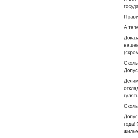
госуд
Прави
А теп
Доказ
вашем
(скро
Сколь
Допус
Делим
отклад
гулять
Сколь
Допус
года!
жилье