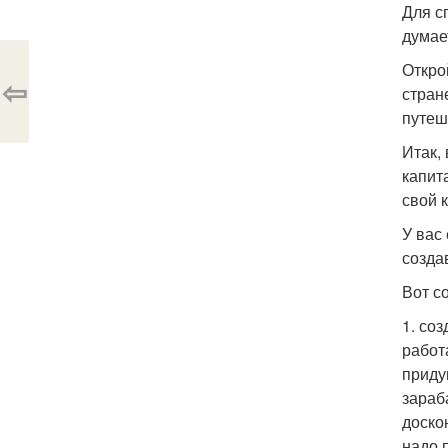
Для с
думае
Откро
⇦
стран
путеш
Итак,
капит
свой к
У вас
созда
Вот с
1. со
работ
приду
зараб
доско
надо 