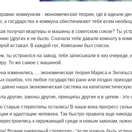
правки: коммунизм - экономическая теория, где в идеале де
е, а государство и коммуна обеспечивают тебя всем необх
 как получал квартиры и машины в советском союзе? Ты ус
нию (других и не было. Сначала тебе давали комнату в ком
ирой вставал. В каждой гос. Компании был список.
м, ты устроился на завод, тебя записывали в низ очереди, и
иру. То же самое с машиной.
на изменились … экономическая теория Маркса и Энгельса 
ых ошибок, что любое государство рано или поздно приходи
к давно наша экономическая система на капиталистическую
ла другие, законы другие, принципы другие и в целом - это 
о старые стереотипы остались! В наши века прогресс силь
ции и адаптации человека. Так быстро правила еще никогда
перестроились к окружающей среде и новым законам, нужно
 он! Возник очевидный стереотип - "если хочешь быть успеш