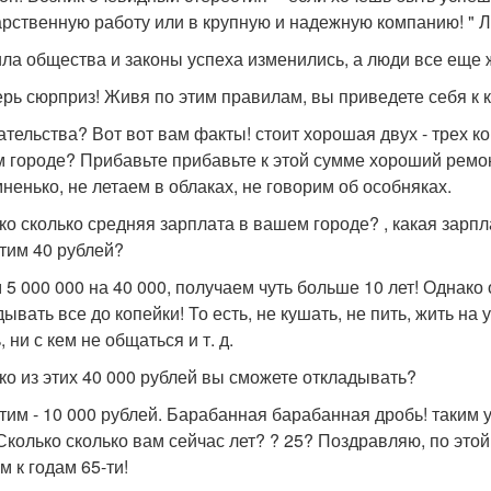
арственную работу или в крупную и надежную компанию! " Л
ла общества и законы успеха изменились, а люди все еще
ерь сюрприз! Живя по этим правилам, вы приведете себя к к
ательства? Вот вот вам факты! стоит хорошая двух - трех 
 городе? Прибавьте прибавьте к этой сумме хороший ремонт
мненько, не летаем в облаках, не говорим об особняках.
ко сколько средняя зарплата в вашем городе? , какая зарп
тим 40 рублей?
 5 000 000 на 40 000, получаем чуть больше 10 лет! Однако 
ывать все до копейки! То есть, не кушать, не пить, жить на 
, ни с кем не общаться и т. д.
ко из этих 40 000 рублей вы сможете откладывать?
тим - 10 000 рублей. Барабанная барабанная дробь! таким 
 Сколько сколько вам сейчас лет? ? 25? Поздравляю, по это
м к годам 65-ти!