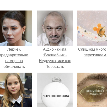
Лерчек,
Аудио - книга
Слишком много
предварительно,
"Волшебник -
пеpеживаем.
намерена
Недоучка, или как
обжаловать
Перестать
приговор.
Заказывать
Неприятности"
Александра свияша
- автора
популярнейших
книг по психологии.