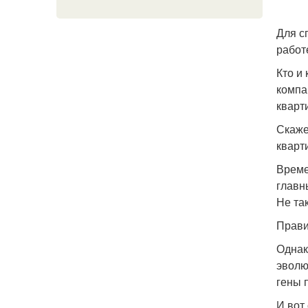
Для с
работ
Кто и
компа
кварт
Скаже
кварт
Време
главн
Не та
Прави
Однак
эволю
гены 
И вот