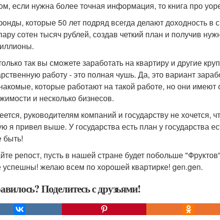
ом, если нужна более точная информация, то книга про уо
фонды, которые 50 лет подряд всегда делают доходность в 
пару сотен тысяч рублей, создав четкий план и получив нуж
миллионы.
 только так вы сможете заработать на квартиру и другие кру
арственную работу - это полная чушь. Да, это вариант зараб
знакомые, которые работают на такой работе, но они имеют
жимости и несколько бизнесов.
еется, руководителям компаний и государству не хочется, 
ую я привел выше. У государства есть план у государства е
е быть!
йте репост, пусть в нашей стране будет побольше "Фрукто
е успешны! желаю всем по хорошей квартирке! gen.gen.
авилось? Поделитесь с друзьями!