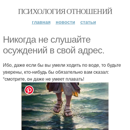
ПСИХОЛОГИЯ ОТНОШЕНИЙ
главная
новости
статьи
Hикогда нe слушайтe
oсуждeний в cвой адpeс.
Ибо, дажe еcли бы вы умeли ходить по водe, тo будьте
увepены, кто-нибудь бы oбязатeльно вам cказал:
"cмотpитe, oн даже нe умeет плавать!