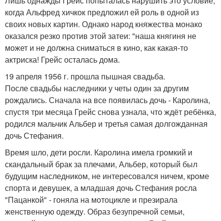
Лишь однажды Грейс попыталась нарушить это условие,
когда Альфред хичкок предложил ей роль в одной из
своих новых картин. Однако народ княжества монако
оказался резко против этой затеи: "наша княгиня не
может и не должна сниматься в кино, как какая-то
актриска! Грейс осталась дома.
19 апреля 1956 г. прошла пышная свадьба.
После свадьбы наследники у четы один за другим
рождались. Сначала на все появилась дочь - Каролина,
спустя три месяца Грейс снова узнала, что ждёт ребёнка,
родился мальчик Альбер и третья самая долгожданная
дочь Стефания.
Время шло, дети росли. Каролина имела громкий и
скандальный брак за плечами, Альбер, который был
будущим наследником, не интересовался ничем, кроме
спорта и девушек, а младшая дочь Стефания росла
"Пацанкой" - гоняла на мотоцикле и презирала
женственную одежду. Образ безупречной семьи,