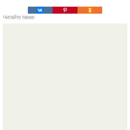
Читайте также
Игры для влюбленных пар на расстоянии. Топ 7 идей
для свидания на расстоянии