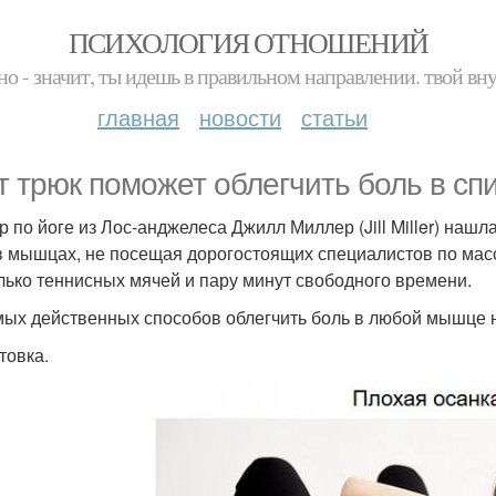
ПСИХОЛОГИЯ ОТНОШЕНИЙ
но - значит, ты идешь в правильном направлении. твой вн
главная
новости
статьи
т трюк поможет облегчить боль в спи
р по йоге из Лос-анджелеса Джилл Миллер (Jill Miller) наш
в мышцах, не посещая дорогостоящих специалистов по масса
лько теннисных мячей и пару минут свободного времени.
мых действенных способов облегчить боль в любой мышце 
товка.