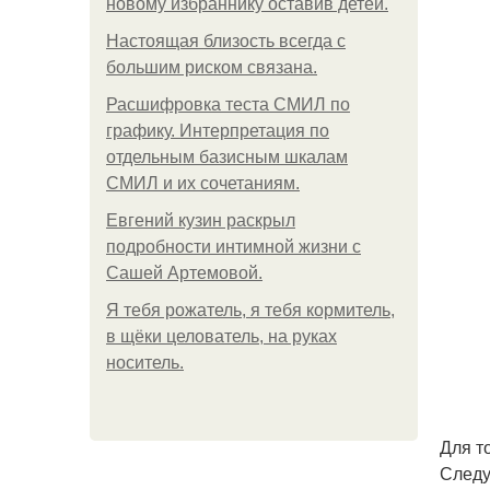
новому избраннику оставив детей.
Hacтоящая близость всегда с
большим риском связана.
Расшифровка теста СМИЛ по
графику. Интерпретация по
отдельным базисным шкалам
СМИЛ и их сочетаниям.
Евгений кузин раскрыл
подробности интимной жизни с
Сашей Артемовой.
Я тебя рожатель, я тебя кормитель,
в щёки целователь, на руках
носитель.
Для т
Следу