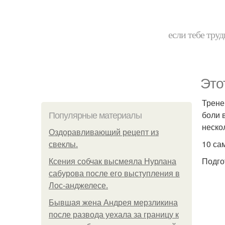
если тебе труд
Это
Трене
боли 
Популярные материалы
неско
Оздоравливающий рецепт из
10 са
свеклы.
Подго
Ксения собчак высмеяла Нурлана
сабурова после его выступления в
Лос-анджелесе.
Бывшая жена Андрея мерзликина
после развода уехала за границу к