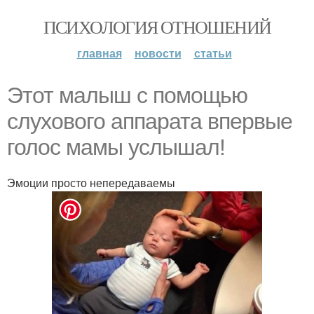
ПСИХОЛОГИЯ ОТНОШЕНИЙ
главная
новости
статьи
Этот малыш с помощью
слухового аппарата впервые
голос мамы услышал!
Эмоции просто непередаваемы