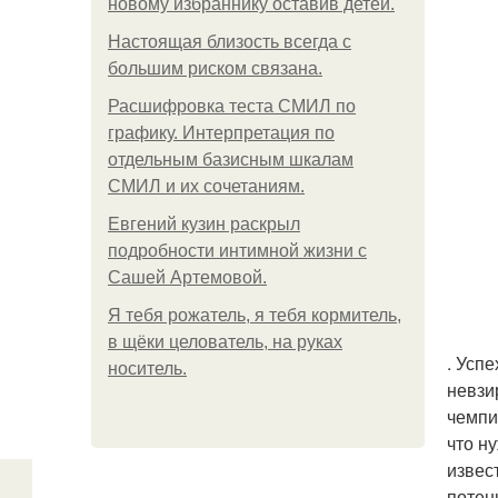
новому избраннику оставив детей.
Hacтоящая близость всегда с
большим риском связана.
Расшифровка теста СМИЛ по
графику. Интерпретация по
отдельным базисным шкалам
СМИЛ и их сочетаниям.
Евгений кузин раскрыл
подробности интимной жизни с
Сашей Артемовой.
Я тебя рожатель, я тебя кормитель,
в щёки целователь, на руках
. Успе
носитель.
невзи
чемпи
что н
извес
потен