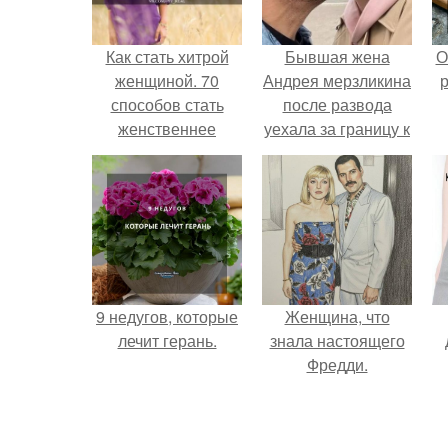
Как стать хитрой
Бывшая жена
О
женщиной. 70
Андрея мерзликина
р
способов стать
после развода
женственнее
уехала за границу к
новому избраннику
оставив детей.
9 недугов, которые
Женщина, что
лечит герань.
знала настоящего
Фредди.