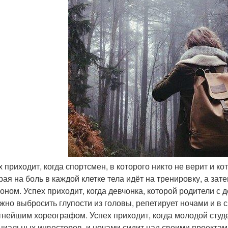
х приходит, когда спортсмен, в которого никто не верит и ко
рая на боль в каждой клетке тела идёт на тренировку, а за
оном. Успех приходит, когда девчонка, которой родители с д
ужно выбросить глупости из головы, репетирует ночами и в 
тнейшим хореографом. Успех приходит, когда молодой студе
циальных инвесторов, и ночами сидит над своими проектами