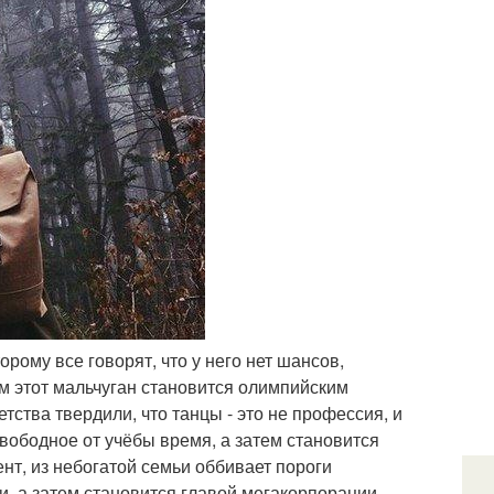
торому все говорят, что у него нет шансов,
тем этот мальчуган становится олимпийским
етства твердили, что танцы - это не профессия, и
свободное от учёбы время, а затем становится
нт, из небогатой семьи оббивает пороги
, а затем становится главой мегакорпорации.