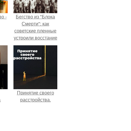
о -
Бегство из "Блока
Смерти": как
советские пленные
устроили восстание
в концлагере.
Принятие своего
а
расстройства.
рии
у в