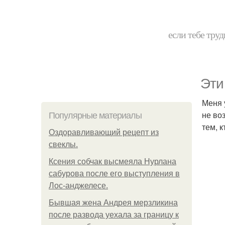
если тебе труд
Эти
Меня 
не во
Популярные материалы
тем, 
Оздоравливающий рецепт из
свеклы.
Ксения собчак высмеяла Нурлана
сабурова после его выступления в
Лос-анджелесе.
Бывшая жена Андрея мерзликина
после развода уехала за границу к