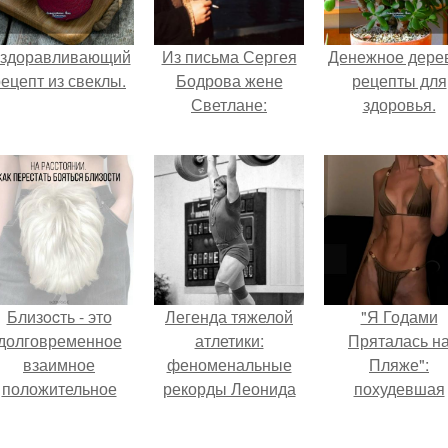
здоравливающий
Из письма Сергея
Денежное дерев
ецепт из свеклы.
Бодрова жене
рецепты для
Светлане:
здоровья.
Близocть - это
Легенда тяжелой
"Я Годами
долговременное
атлетики:
Пряталась н
взаимное
феноменальные
Пляже":
положительное
рекорды Леонида
похудевшая
эмоциональное
Тараненко.
невестка Вале
вовлечение,
показала фигур