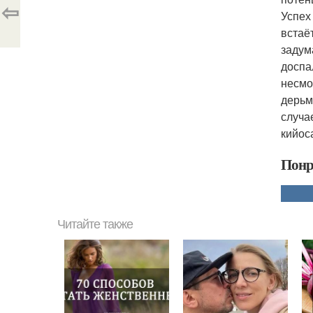
⇦
Успех
встаё
задум
доспа
несмо
дерьм
случа
кийос
Понр
Читайте также