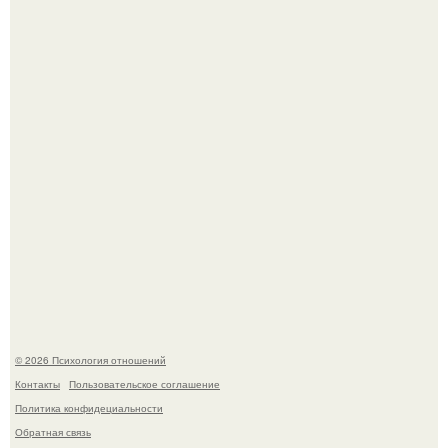
"3 Мечты юности и громкий финал": как Арнольд
шварценеггер женился на племяннице Кеннеди.
Расплата за характер?
© 2026 Психология отношений
Контакты
Пользовательское соглашение
Политика конфидециальности
Обратная связь