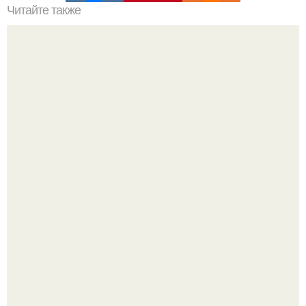
Читайте также
Как стать хитрой женщиной. 70 способов стать
женственнее
Близocть - это долговременное взаимное
положительное эмоциональное вовлечение,