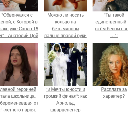
"Обвенчался с
Можно ли носить
"Ты такой
еной, с Которой в
кольцо на
единственный 
раке уже Около 15
безымянном
всём белом св
ет" - Анатолий Цой
пальце правой руки
…":
удивил
незамужней
поклонников
девушке
тайной свадьбой".
лавной героиней
"3 Мечты юности и
Расплата за
стала школьница,
громкий финал": как
характер?
абеременевшая от
Арнольд
21-летнего парня.
шварценеггер
женился на
племяннице