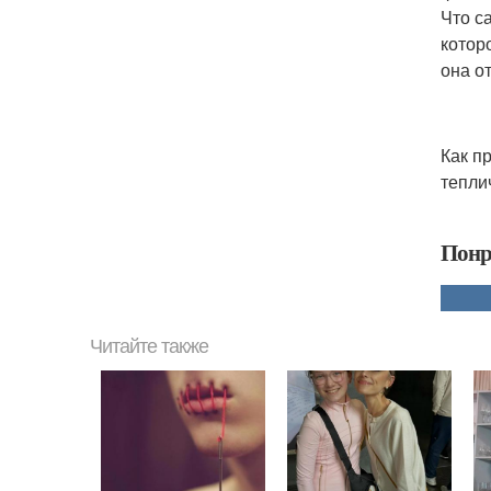
Что с
котор
она о
Как п
тепли
Понр
Читайте также