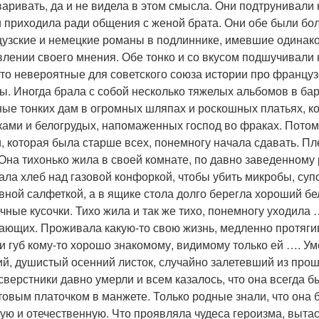
варивать, да и не видела в этом смысла. Они подтрунивали
 приходила ради общения с женой брата. Они обе были бо
узские и немецкие романы в подлиннике, имевшие одинаков
влении своего мнения. Обе тонко и со вкусом подшучивал
-то невероятные для советского союза истории про францу
ы. Иногда брала с собой несколько тяжелых альбомов в ба
ные тонких дам в огромных шляпах и роскошных платьях, 
ками и белогрудых, напомаженных господ во фраках. Потом
, которая была старше всех, понемногу начала сдавать. Пл
 Она тихонько жила в своей комнате, по давно заведенном
ала хлеб над газовой конфоркой, чтобы убить микробы, суп
вной салфеткой, а в ящике стола долго берегла хороший б
чные кусочки. Тихо жила и так же тихо, понемногу уходила
ающих. Проживала какую-то свою жизнь, медленно протягива
и губ кому-то хорошо знакомому, видимому только ей …. Уме
ий, душистый осенний листок, случайно залетевший из про
 сверстники давно умерли и всем казалось, что она всегда б
товым платочком в манжете. Только родные знали, что она
ую и отечественную. Что проявляла чудеса героизма, выта