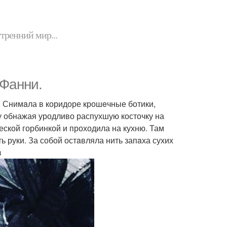
утренний мир...
Фанни.
. Снимaла в коридоре крошeчные ботики,
у обнажая уродливо распухшую косточку на
еской горбинкой и проходила на кухню. Там
 руки. За собой остaвляла нить запaха сухих
в