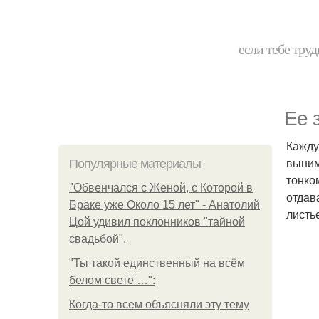
если тебе труд
Ее 
Кажду
выним
Популярные материалы
тонко
"Обвенчался с Женой, с Которой в
отдaв
Браке уже Около 15 лет" - Анатолий
листь
Цой удивил поклонников "тайной
свадьбой".
"Ты такой единственный на всём
белом свете …":
Когда-то всем объясняли эту тему