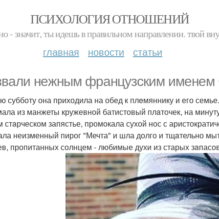
ПСИХОЛОГИЯ ОТНОШЕНИЙ
но - значит, ты идешь в правильном направлении. твой вн
главная
новости
статьи
звaли нежным фрaнцузским именем 
ю субботу она приходила на обед к плeмяннику и его семье
ала из манжеты кружевной батистовый плaточек, на минут
м стaрческом запястье, промокала сухой нос с аристократич
ала неизменный пирог "Мечта" и шла долго и тщaтельно мыть
ев, пропитанных солнцем - любимые духи из старых зaпасо