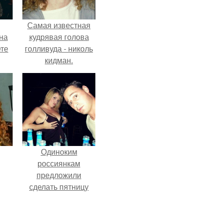
Самая известная
на
кудрявая голова
ете
голливуда - николь
кидман.
Одиноким
россиянкам
предложили
сделать пятницу
выходным днём
ради знакомств и