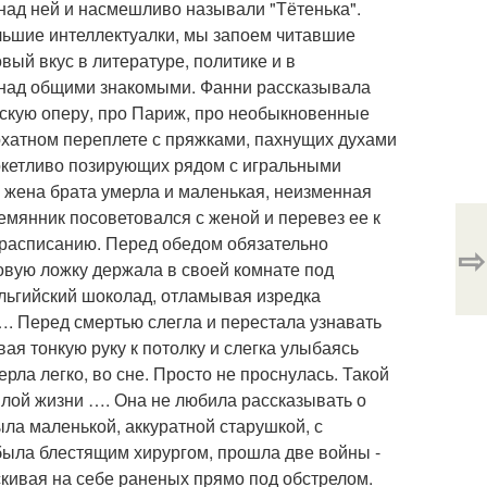
 над ней и насмешливо называли "Тётенька".
льшие интеллектуалки, мы запоем читавшие
ый вкус в литературе, политике и в
и над общими знакомыми. Фанни рассказывала
зскую оперу, про Париж, про необыкновенные
рхатном переплете с пряжками, пахнущих духами
кокетливо позирующих рядом с игральными
 жена брата умерла и маленькая, неизменная
емянник посоветовался с женой и перевез ее к
у расписанию. Перед обедом обязательно
⇨
овую ложку держала в своей комнате под
ельгийский шоколад, отламывая изредка
 …. Перед смертью слегла и перестала узнавать
я тонкую руку к потолку и слегка улыбаясь
рла легко, во сне. Просто не проснулась. Такой
шлой жизни …. Она не любила рассказывать о
ыла маленькой, аккуратной старушкой, с
 была блестящим хирургом, прошла две войны -
скивая на себе раненых прямо под обстрелом.