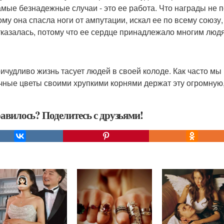
амые безнадежные случаи - это ее работа. Что награды не 
ому она спасла ноги от ампутации, искал ее по всему союзу
тказалась, потому что ее сердце принадлежало многим люд
ричудливо жизнь тасует людей в своей колоде. Как часто мы
чные цветы своими хрупкими корнями держат эту огромную,
авилось? Поделитесь с друзьями!