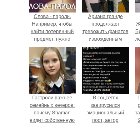
Слова - пароли.
Ариана гранде
Например, чтобы
продолжает
Ж
найти потерянный
тревожить фанатов
Б
предмет, нужно
изможденным
л
повторять вслух
Видом.
или про себя
краткое
"
утверждение:
"Вместе Обрести
Сейчас".
Гастроли важнее
В соцсетях
Г
семейных вечеров:
завирусился
почему Shaman
эмоциональный
з
видит собственную
пост, автор
дочь чаще на
которого призвала
экране, чем
матерей отдыхать