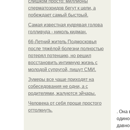
слишком просто: миллионы
сперматозоидов бегут к цели, а
побеждает самый быстрый.
Самая известная кудрявая голова
голливуда - николь кидман.
66-Летний житель Подмосковья
после тяжёлой болезни полностью
потерял потенцию, но решил
восстановить интимную жизнь с
молодой супругой, пишут СМИ.
Зумеры все чаще приходят на
собеседования не одни, а с
родителями, жалуются эйчары.
Человека от себя проще простого
оттолкнуть.
. Она
одино
давно