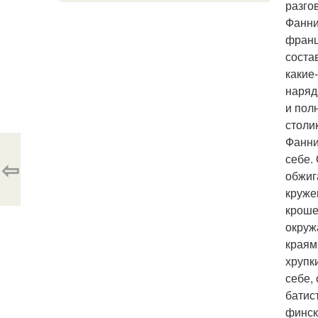
разго
Фанни
франц
соста
какие
наряд
и пол
столи
Фанни
себе.
⇦
обжиг
круже
кроше
окруж
краям
хрупк
себе,
батис
финск