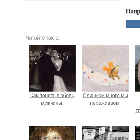
Понр
Читайте также
Как понять любовь
Слишком много мы
мужчины.
пеpеживаем.
т