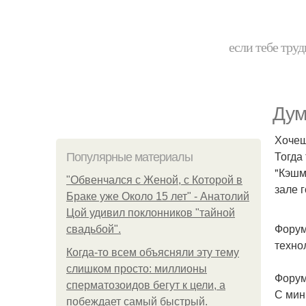
если тебе труд
Дум
Хочеш
Тогда
Популярные материалы
"Кэшм
"Обвенчался с Женой, с Которой в
зале 
Браке уже Около 15 лет" - Анатолий
Цой удивил поклонников "тайной
Форум
свадьбой".
техно
Когда-то всем объясняли эту тему
слишком просто: миллионы
Форум
сперматозоидов бегут к цели, а
С мин
побеждает самый быстрый.