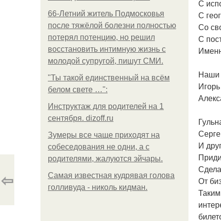
С исп
66-Летний житель Подмосковья
С гео
после тяжёлой болезни полностью
Со св
потерял потенцию, но решил
С пос
восстановить интимную жизнь с
Именн
молодой супругой, пишут СМИ.
Наши 
"Ты такой единственный на всём
Игорь
белом свете …":
Алекс
Инструктаж для родителей на 1
сентября. dizoff.ru
Гульн
Серге
Зумеры все чаще приходят на
И дру
собеседования не одни, а с
Приди
родителями, жалуются эйчары.
Сдела
⇦
Самая известная кудрявая голова
От би
голливуда - николь кидман.
Таким
интер
билет