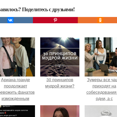
авилось? Поделитесь с друзьями!
Ариана гранде
30 принципов
Зумеры все ча
продолжает
мудрой жизни?
приходят на
ревожить фанатов
собеседования
изможденным
одни, а с
Видом.
родителями,
жалуются эйча