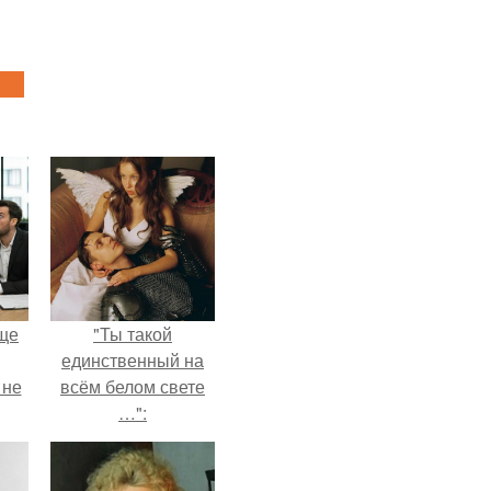
ще
"Ты такой
единственный на
 не
всём белом свете
…":
ры.